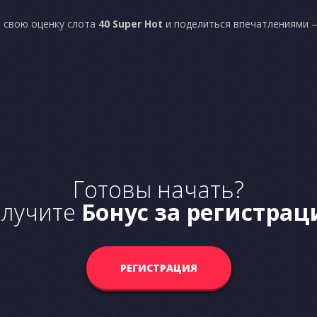
 свою оценку слота
40 Super Hot
и поделиться впечатлениями 
Готовы начать?
лучите
Бонус за регистра
РЕГИСТРАЦИЯ