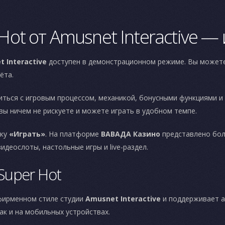
Hot от Amusnet Interactive —
 Interactive
доступен в демонстрационном режиме. Вы можете 
ёта.
ться с игровым процессом, механикой, бонусными функциями и 
вы ничем не рискуете и можете играть в удобном темпе.
пку
«Играть»
. На платформе
ВАВАДА Казино
представлено бол
идеослоты, настольные игры и live-раздел.
Super Hot
фирменном стиле студии
Amusnet Interactive
и поддерживает а
ак и на мобильных устройствах.