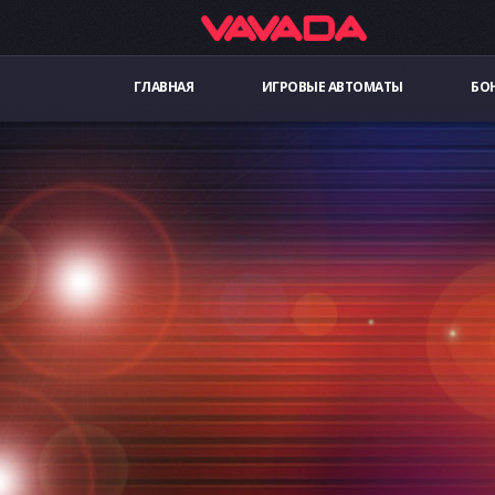
ГЛАВНАЯ
ИГРОВЫЕ АВТОМАТЫ
БО