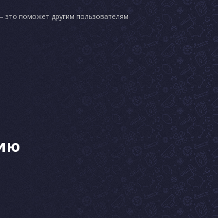
— это поможет другим пользователям
цию