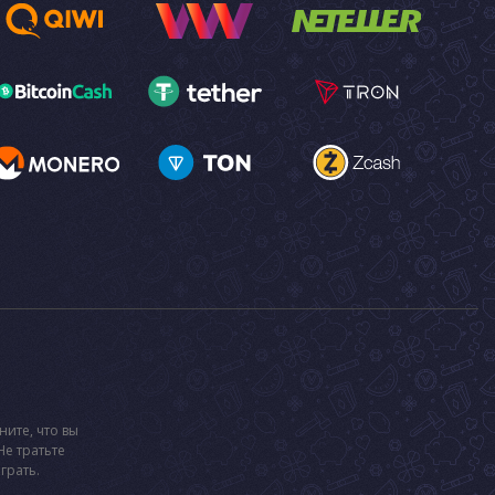
ите, что вы
Не тратьте
грать.