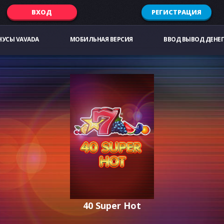
ВХОД
РЕГИСТРАЦИЯ
НУСЫ VAVADA
МОБИЛЬНАЯ ВЕРСИЯ
ВВОД ВЫВОД ДЕНЕ
40 Super Hot