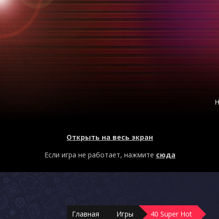
Н
Открыть на весь экран
Если игра не работает, нажмите
сюда
Главная
Игры
40 Super Hot