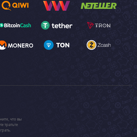
ите, что вы
Не тратьте
грать.