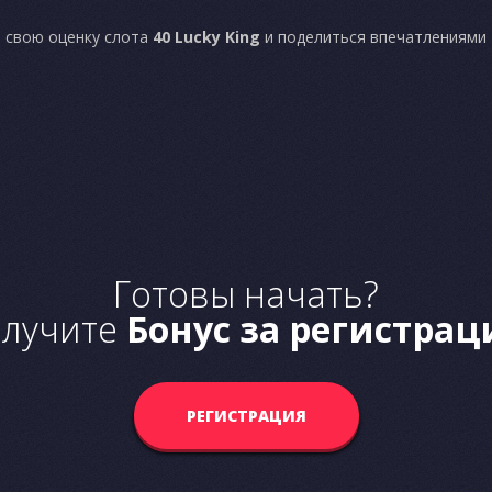
 свою оценку слота
40 Lucky King
и поделиться впечатлениями
Готовы начать?
лучите
Бонус за регистра
РЕГИСТРАЦИЯ