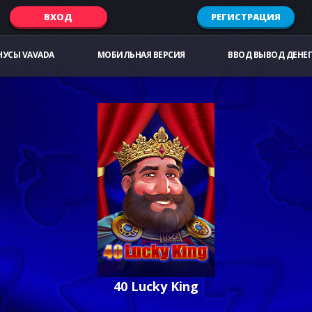
ВХОД
РЕГИСТРАЦИЯ
НУСЫ VAVADA
МОБИЛЬНАЯ ВЕРСИЯ
ВВОД ВЫВОД ДЕНЕ
40 Lucky King