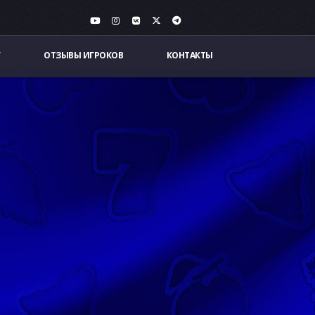
Г
ОТЗЫВЫ ИГРОКОВ
КОНТАКТЫ