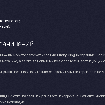
ых символов;
наций;
.
граничений
ий — вы можете запускать слот
40 Lucky King
неограниченное к
в механике, а также для опытных пользователей, тестирующих с
ыигрыши носят исключительно ознакомительный характер и не м
 King
не открывается или работает некорректно, нажмите кноп
кие неполадки.