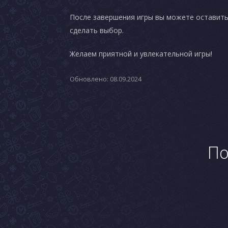
После завершения игры вы можете оставить
сделать выбор.
Желаем приятной и увлекательной игры!
Обновлено:
08.09.2024
По