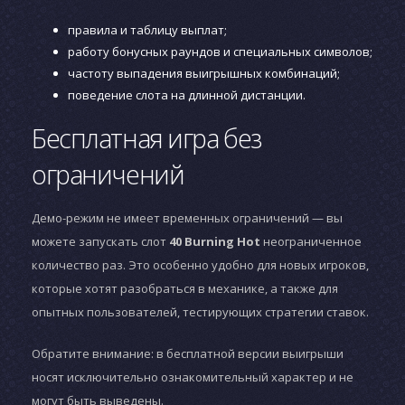
правила и таблицу выплат;
работу бонусных раундов и специальных символов;
частоту выпадения выигрышных комбинаций;
поведение слота на длинной дистанции.
Бесплатная игра без
ограничений
Демо-режим не имеет временных ограничений — вы
можете запускать слот
40 Burning Hot
неограниченное
количество раз. Это особенно удобно для новых игроков,
которые хотят разобраться в механике, а также для
опытных пользователей, тестирующих стратегии ставок.
Обратите внимание: в бесплатной версии выигрыши
носят исключительно ознакомительный характер и не
могут быть выведены.