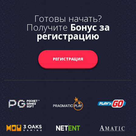
Готовы начать?
Получите
Бонус за
регистрацию
РЕГИСТРАЦИЯ