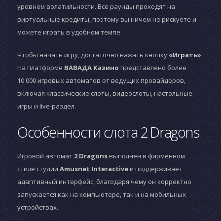
уровнем волатильности. Все раунды проходят на
виртуальные кредиты, поэтому вы ничем не рискуете и
можете играть в удобном темпе.
Чтобы начать игру, достаточно нажать кнопку
«Играть»
.
На платформе
ВАВАДА Казино
представлено более
10 000 игровых автоматов от ведущих провайдеров,
включая классические слоты, видеослоты, настольные
игры и live-раздел.
Особенности слота 2 Dragons
Игровой автомат
2 Dragons
выполнен в фирменном
стиле студии
Amusnet Interactive
и поддерживает
адаптивный интерфейс, благодаря чему он корректно
запускается как на компьютере, так и на мобильных
устройствах.