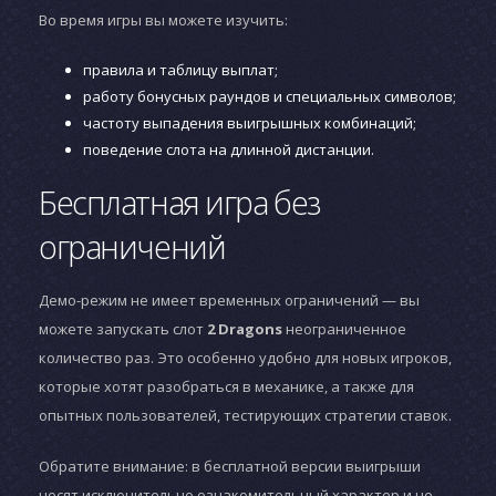
Во время игры вы можете изучить:
правила и таблицу выплат;
работу бонусных раундов и специальных символов;
частоту выпадения выигрышных комбинаций;
поведение слота на длинной дистанции.
Бесплатная игра без
ограничений
Демо-режим не имеет временных ограничений — вы
можете запускать слот
2 Dragons
неограниченное
количество раз. Это особенно удобно для новых игроков,
которые хотят разобраться в механике, а также для
опытных пользователей, тестирующих стратегии ставок.
Обратите внимание: в бесплатной версии выигрыши
носят исключительно ознакомительный характер и не