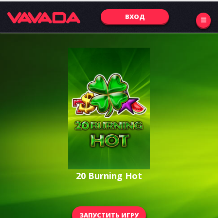
ВХОД
20 Burning Hot
ЗАПУСТИТЬ ИГРУ