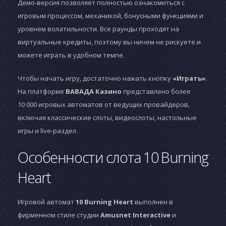
Демо-версия позволяет полностью ознакомиться с
игровым процессом, механикой, бонусными функциями и
уровнем волатильности. Все раунды проходят на
виртуальные кредиты, поэтому вы ничем не рискуете и
можете играть в удобном темпе.
Чтобы начать игру, достаточно нажать кнопку
«Играть»
.
На платформе
ВАВАДА Казино
представлено более
10 000 игровых автоматов от ведущих провайдеров,
включая классические слоты, видеослоты, настольные
игры и live-раздел.
Особенности слота 10 Burning
Heart
Игровой автомат
10 Burning Heart
выполнен в
фирменном стиле студии
Amusnet Interactive
и