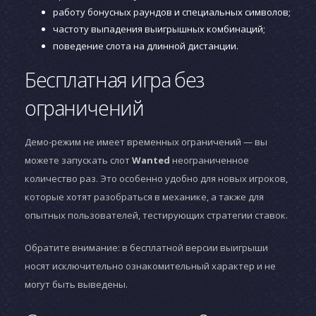
работу бонусных раундов и специальных символов;
частоту выпадения выигрышных комбинаций;
поведение слота на длинной дистанции.
Бесплатная игра без
ограничений
Демо-режим не имеет временных ограничений — вы
можете запускать слот
Wanted
неограниченное
количество раз. Это особенно удобно для новых игроков,
которые хотят разобраться в механике, а также для
опытных пользователей, тестирующих стратегии ставок.
Обратите внимание: в бесплатной версии выигрыши
носят исключительно ознакомительный характер и не
могут быть выведены.