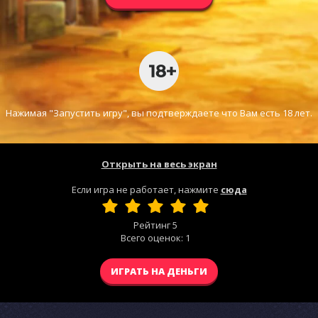
Нажимая "Запустить игру", вы подтверждаете что Вам есть 18 лет.
Открыть на весь экран
Если игра не работает, нажмите
сюда
Рейтинг
5
Всего оценок:
1
ИГРАТЬ НА ДЕНЬГИ