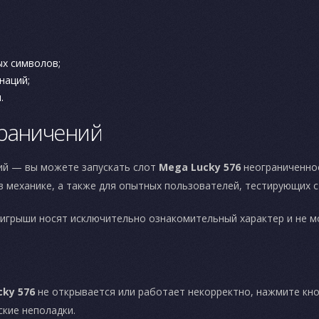
ых символов;
наций;
.
граничений
ий — вы можете запускать слот
Mega Lucky 576
неограниченное
в механике, а также для опытных пользователей, тестирующих с
ыигрыши носят исключительно ознакомительный характер и не м
ky 576
не открывается или работает некорректно, нажмите кн
кие неполадки.