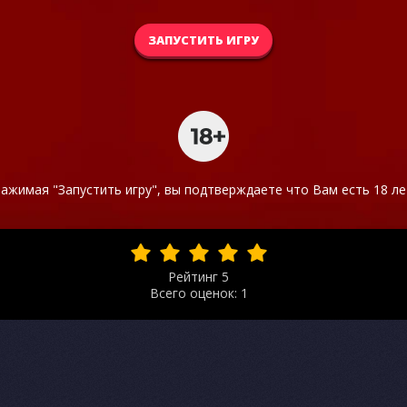
ЗАПУСТИТЬ ИГРУ
ажимая "Запустить игру", вы подтверждаете что Вам есть 18 ле
Рейтинг
5
Всего оценок:
1