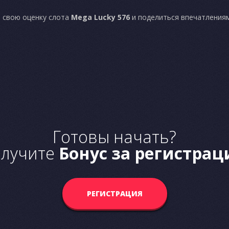
 свою оценку слота
Mega Lucky 576
и поделиться впечатления
Готовы начать?
лучите
Бонус за регистра
РЕГИСТРАЦИЯ