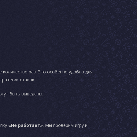
 количество раз. Это особенно удобно для
тратегии ставок.
огут быть выведены.
опку
«Не работает»
. Мы проверим игру и