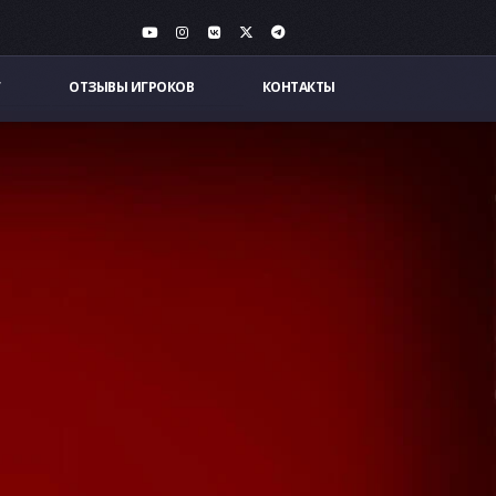
Г
ОТЗЫВЫ ИГРОКОВ
КОНТАКТЫ