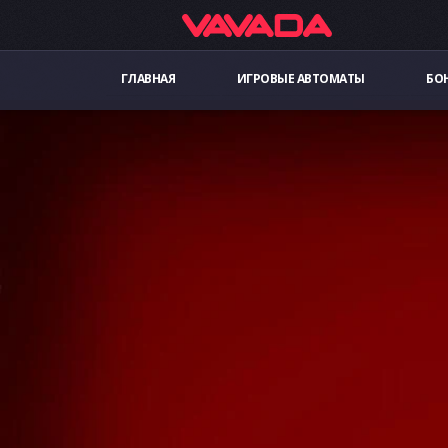
ГЛАВНАЯ
ИГРОВЫЕ АВТОМАТЫ
БО