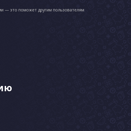
ми — это поможет другим пользователям
цию