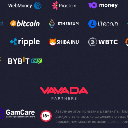
Азартные игры призваны развлекать. Помн
рискуете деньгами, когда делаете ставки. 
больше, чем можете позволить себе прои