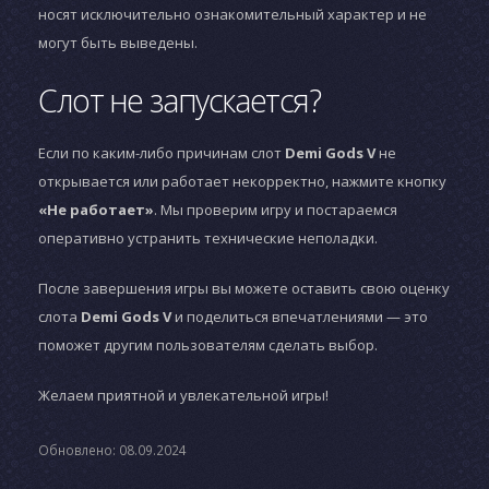
носят исключительно ознакомительный характер и не
могут быть выведены.
Слот не запускается?
Если по каким-либо причинам слот
Demi Gods V
не
открывается или работает некорректно, нажмите кнопку
«Не работает»
. Мы проверим игру и постараемся
оперативно устранить технические неполадки.
После завершения игры вы можете оставить свою оценку
слота
Demi Gods V
и поделиться впечатлениями — это
поможет другим пользователям сделать выбор.
Желаем приятной и увлекательной игры!
Обновлено:
08.09.2024