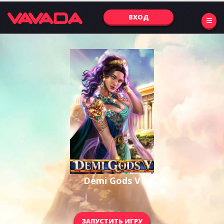
ВХОД
Demi Gods V
ЗАПУСТИТЬ ИГРУ