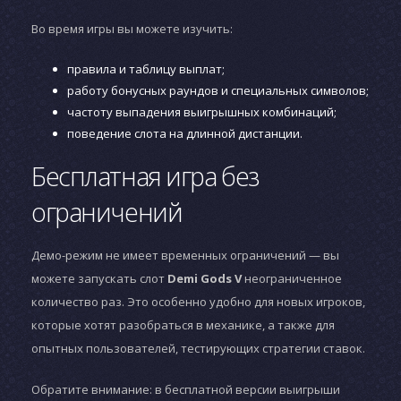
Во время игры вы можете изучить:
правила и таблицу выплат;
работу бонусных раундов и специальных символов;
частоту выпадения выигрышных комбинаций;
поведение слота на длинной дистанции.
Бесплатная игра без
ограничений
Демо-режим не имеет временных ограничений — вы
можете запускать слот
Demi Gods V
неограниченное
количество раз. Это особенно удобно для новых игроков,
которые хотят разобраться в механике, а также для
опытных пользователей, тестирующих стратегии ставок.
Обратите внимание: в бесплатной версии выигрыши