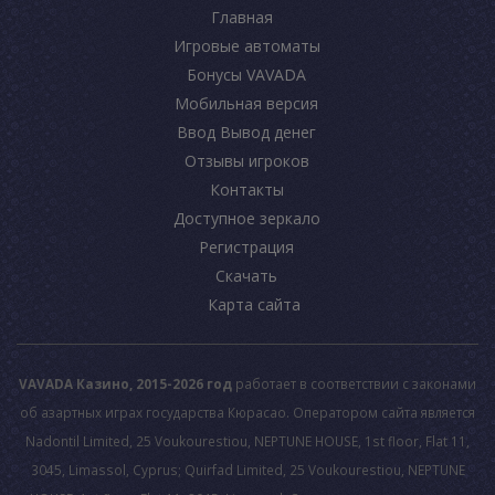
Главная
Игровые автоматы
Бонусы VAVADA
Мобильная версия
Ввод Вывод денег
Отзывы игроков
Контакты
Доступное зеркало
Регистрация
Скачать
Карта сайта
VAVADA Казино, 2015-2026 год
работает в соответствии с законами
об азартных играх государства Кюрасао. Оператором сайта является
Nadontil Limited, 25 Voukourestiou, NEPTUNE HOUSE, 1st floor, Flat 11,
3045, Limassol, Cyprus; Quirfad Limited, 25 Voukourestiou, NEPTUNE