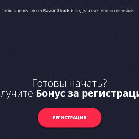
 свою оценку слота
Razor Shark
и поделиться впечатлениями —
Готовы начать?
лучите
Бонус за регистра
РЕГИСТРАЦИЯ