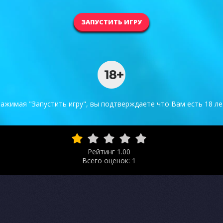
ЗАПУСТИТЬ ИГРУ
ажимая "Запустить игру", вы подтверждаете что Вам есть 18 ле
Рейтинг
1.00
Всего оценок:
1