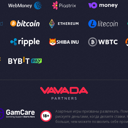
Азартные игры призваны развлекать. Помн
рискуете деньгами, когда делаете ставки. 
больше, чем можете позволить себе прои