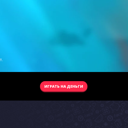
т.
ИГРАТЬ НА ДЕНЬГИ