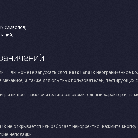
ых символов;
наций;
.
граничений
ий — вы можете запускать слот
Razor Shark
неограниченное кол
в механике, а также для опытных пользователей, тестирующих с
ыигрыши носят исключительно ознакомительный характер и не м
ark
не открывается или работает некорректно, нажмите кнопку
кие неполадки.