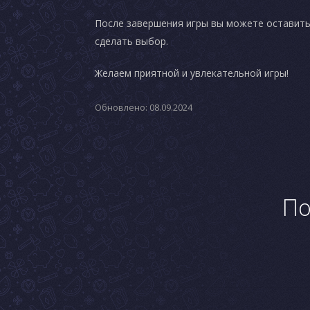
После завершения игры вы можете оставить
сделать выбор.
Желаем приятной и увлекательной игры!
Обновлено:
08.09.2024
По