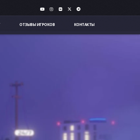
Г
ОТЗЫВЫ ИГРОКОВ
КОНТАКТЫ