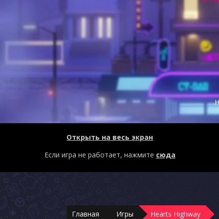
Н
Открыть на весь экран
Если игра не работает, нажмите
сюда
Главная
Игры
Hearts Highway