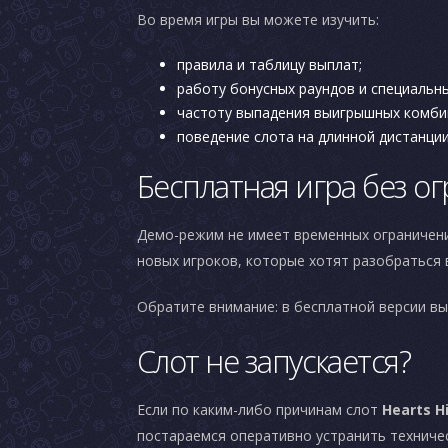
Во время игры вы можете изучить:
правила и таблицу выплат;
работу бонусных раундов и специальн
частоту выпадения выигрышных комби
поведение слота на длинной дистанции
Бесплатная игра без о
Демо-режим не имеет временных ограничен
новых игроков, которые хотят разобраться 
Обратите внимание: в бесплатной версии в
Слот не запускается?
Если по каким-либо причинам слот
Hearts H
постараемся оперативно устранить техничес