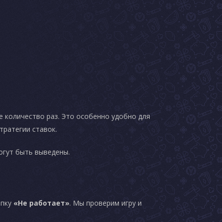
 количество раз. Это особенно удобно для
тратегии ставок.
огут быть выведены.
опку
«Не работает»
. Мы проверим игру и