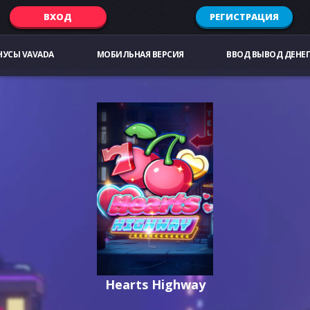
ВХОД
РЕГИСТРАЦИЯ
НУСЫ VAVADA
МОБИЛЬНАЯ ВЕРСИЯ
ВВОД ВЫВОД ДЕНЕ
Hearts Highway