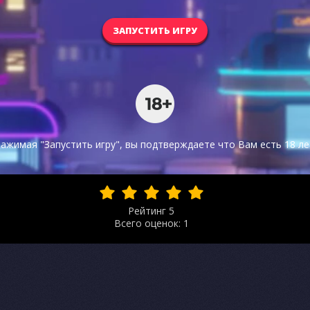
ЗАПУСТИТЬ ИГРУ
ажимая "Запустить игру", вы подтверждаете что Вам есть 18 ле
Рейтинг
5
Всего оценок:
1