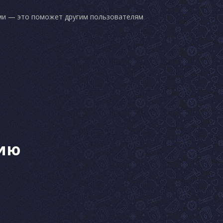
ми — это поможет другим пользователям
цию