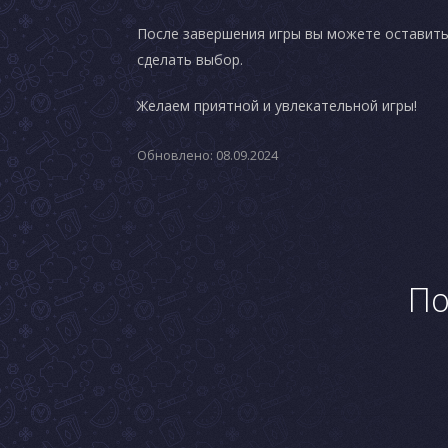
После завершения игры вы можете оставить
сделать выбор.
Желаем приятной и увлекательной игры!
Обновлено:
08.09.2024
По