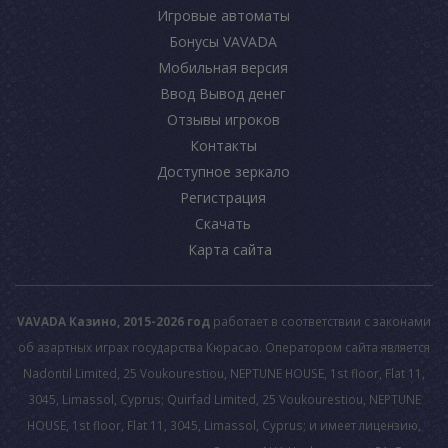
Игровые автоматы
Бонусы VAVADA
Мобильная версия
Ввод Вывод денег
Отзывы игроков
Контакты
Доступное зеркало
Регистрация
Скачать
Карта сайта
VAVADA Казино, 2015-2026 год
работает в соответствии с законами
об азартных играх государства Кюрасао. Оператором сайта является
Nadontil Limited, 25 Voukourestiou, NEPTUNE HOUSE, 1st floor, Flat 11,
3045, Limassol, Cyprus; Quirfad Limited, 25 Voukourestiou, NEPTUNE
HOUSE, 1st floor, Flat 11, 3045, Limassol, Cyprus; и имеет лицензию,