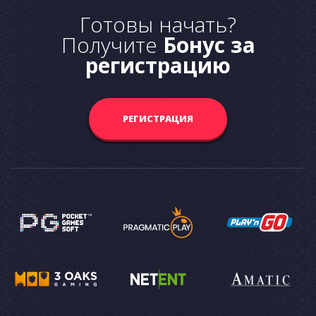
Готовы начать?
Получите
Бонус за
регистрацию
РЕГИСТРАЦИЯ