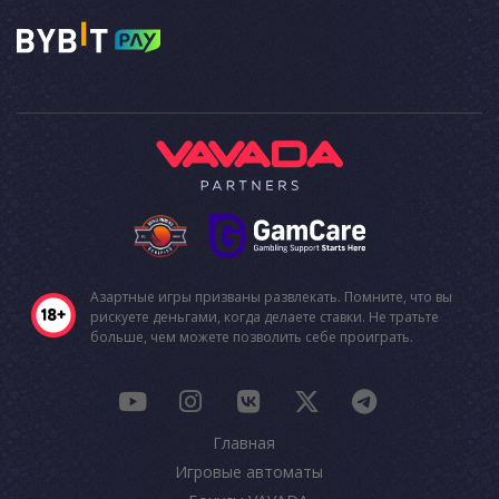
Азартные игры призваны развлекать. Помните, что вы
рискуете деньгами, когда делаете ставки. Не тратьте
больше, чем можете позволить себе проиграть.
Главная
Игровые автоматы