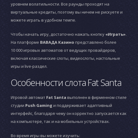
уровнем волатильности. Все раунды проходят на
виртуальные кредиты, поэтому вы ничем не рискуете и
можете играть в удобном темпе.
Чтобы начать игру, достаточно нажать кнопку
«Играть»
.
На платформе
ВАВАДА Казино
представлено более
10 000 игровых автоматов от ведущих провайдеров,
включая классические слоты, видеослоты, настольные
игры и live-раздел.
Особенности слота Fat Santa
Игровой автомат
Fat Santa
выполнен в фирменном стиле
студии
Push Gaming
и поддерживает адаптивный
интерфейс, благодаря чему он корректно запускается как
на компьютере, так и на мобильных устройствах.
Во время игры вы можете изучить: