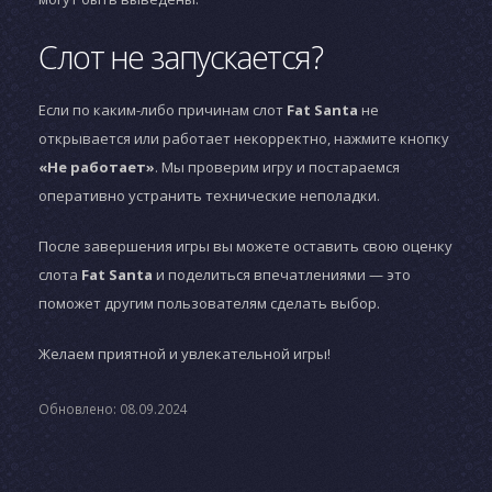
Слот не запускается?
Если по каким-либо причинам слот
Fat Santa
не
открывается или работает некорректно, нажмите кнопку
«Не работает»
. Мы проверим игру и постараемся
оперативно устранить технические неполадки.
После завершения игры вы можете оставить свою оценку
слота
Fat Santa
и поделиться впечатлениями — это
поможет другим пользователям сделать выбор.
Желаем приятной и увлекательной игры!
Обновлено:
08.09.2024