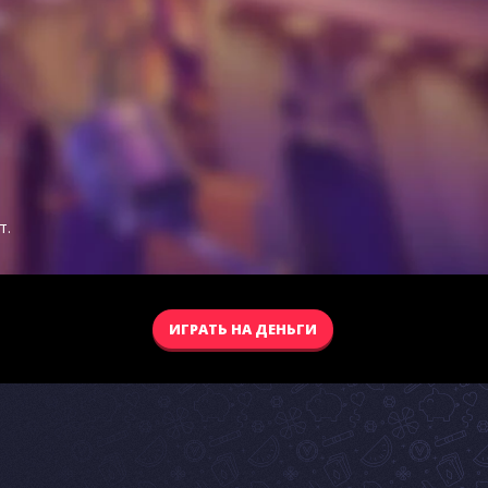
т.
ИГРАТЬ НА ДЕНЬГИ