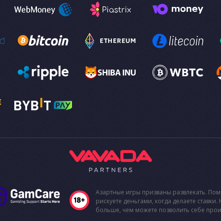
Азартные игры призваны развлекать. Помн
рискуете деньгами, когда делаете ставки. 
больше, чем можете позволить себе прои