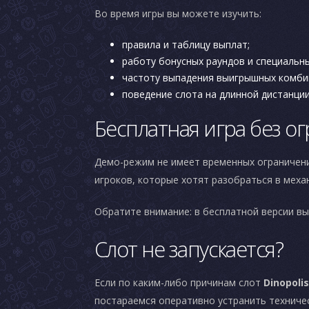
Во время игры вы можете изучить:
правила и таблицу выплат;
работу бонусных раундов и специальн
частоту выпадения выигрышных комби
поведение слота на длинной дистанции
Бесплатная игра без о
Демо-режим не имеет временных ограничен
игроков, которые хотят разобраться в меха
Обратите внимание: в бесплатной версии в
Слот не запускается?
Если по каким-либо причинам слот
Dinopolis
постараемся оперативно устранить техничес