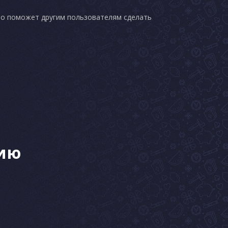
то поможет другим пользователям сделать
цию