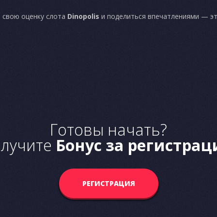
 свою оценку слота
Dinopolis
и поделиться впечатлениями — э
Готовы начать?
лучите
Бонус за регистра
РЕГИСТРАЦИЯ