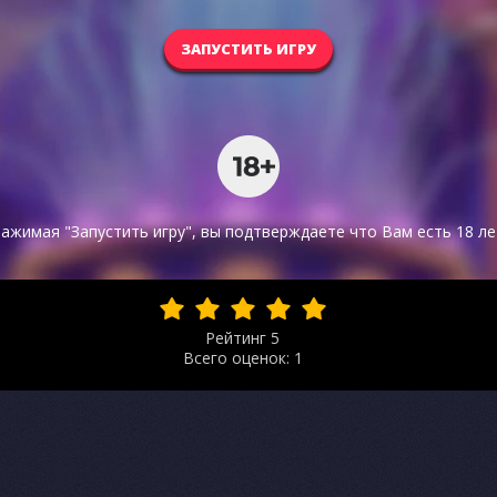
ЗАПУСТИТЬ ИГРУ
ажимая "Запустить игру", вы подтверждаете что Вам есть 18 ле
Рейтинг
5
Всего оценок:
1