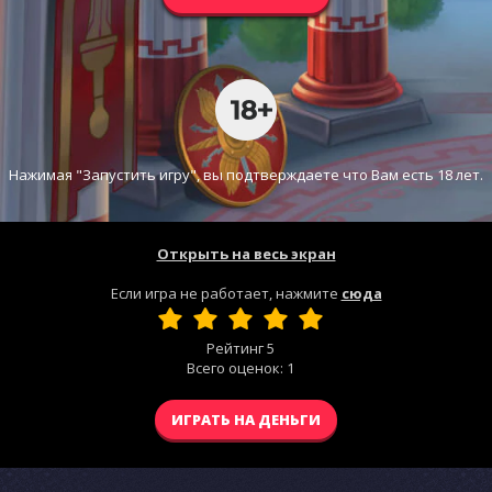
Нажимая "Запустить игру", вы подтверждаете что Вам есть 18 лет.
Открыть на весь экран
Если игра не работает, нажмите
сюда
Рейтинг
5
Всего оценок:
1
ИГРАТЬ НА ДЕНЬГИ