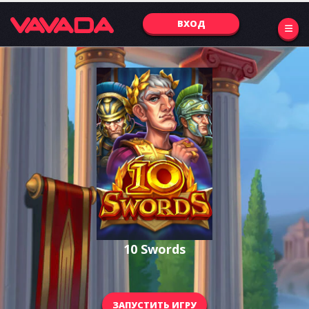
ВХОД
10 Swords
ЗАПУСТИТЬ ИГРУ