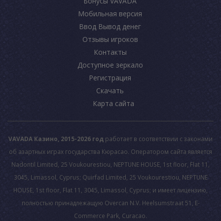
Бонусы VAVADA
Мобильная версия
Ввод Вывод денег
Отзывы игроков
Контакты
Доступное зеркало
Регистрация
Скачать
Карта сайта
VAVADA Казино, 2015-2026 год
работает в соответствии с законами
об азартных играх государства Кюрасао. Оператором сайта является
Nadontil Limited, 25 Voukourestiou, NEPTUNE HOUSE, 1st floor, Flat 11,
3045, Limassol, Cyprus; Quirfad Limited, 25 Voukourestiou, NEPTUNE
HOUSE, 1st floor, Flat 11, 3045, Limassol, Cyprus; и имеет лицензию,
полностью принадлежащую Overcan N.V. Heelsumstraat 51, E-
Commerce Park, Curacao.