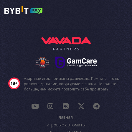
Азартные игры призваны развлекать. Помните, что вы
рискуете деньгами, когда делаете ставки. Не тратьте
больше, чем можете позволить себе проиграть.
Главная
Игровые автоматы