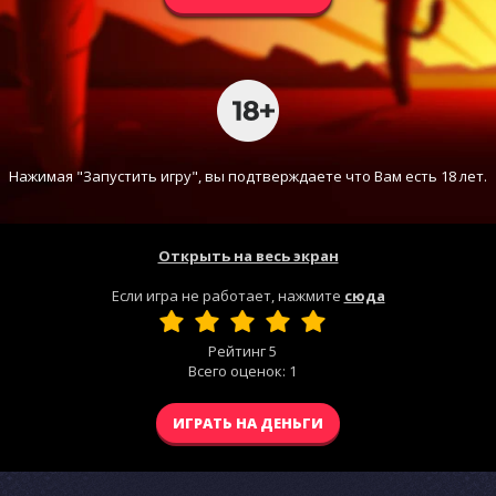
Нажимая "Запустить игру", вы подтверждаете что Вам есть 18 лет.
Открыть на весь экран
Если игра не работает, нажмите
сюда
Рейтинг
5
Всего оценок:
1
ИГРАТЬ НА ДЕНЬГИ