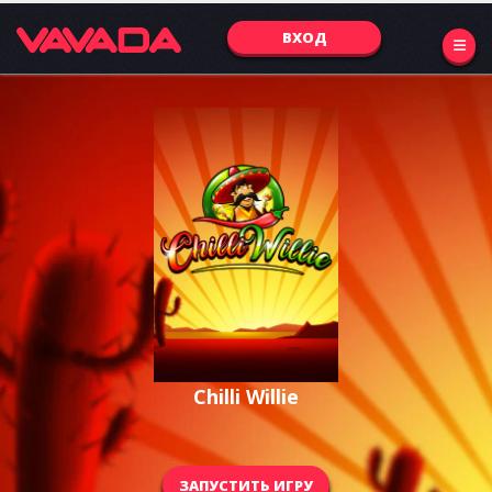
ВХОД
Chilli Willie
ЗАПУСТИТЬ ИГРУ