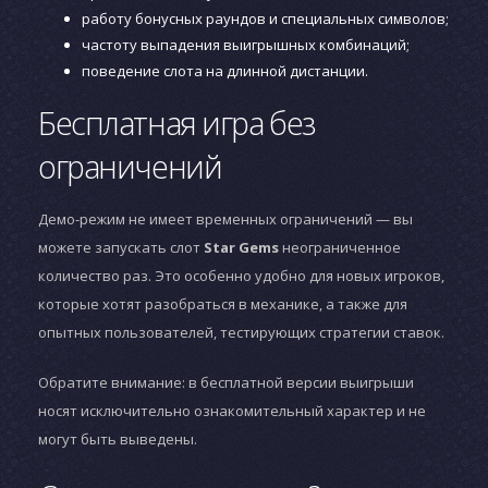
работу бонусных раундов и специальных символов;
частоту выпадения выигрышных комбинаций;
поведение слота на длинной дистанции.
Бесплатная игра без
ограничений
Демо-режим не имеет временных ограничений — вы
можете запускать слот
Star Gems
неограниченное
количество раз. Это особенно удобно для новых игроков,
которые хотят разобраться в механике, а также для
опытных пользователей, тестирующих стратегии ставок.
Обратите внимание: в бесплатной версии выигрыши
носят исключительно ознакомительный характер и не
могут быть выведены.