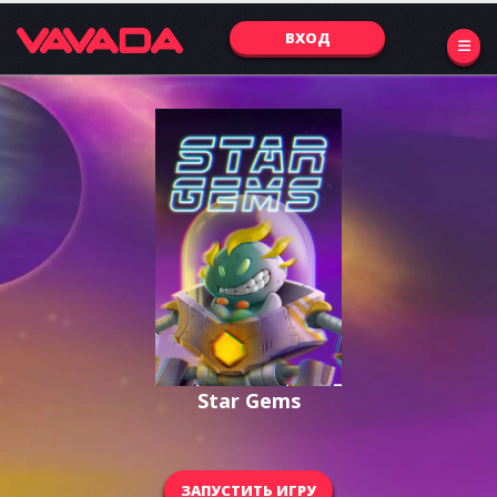
ВХОД
Star Gems
ЗАПУСТИТЬ ИГРУ