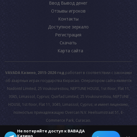
Ввод Вывод денег
Отзывы игроков
Контакты
Доступное зеркало
Регистрация
Скачать
Карта сайта
VAVADA Казино, 2015-2026 год
работает в соответствии с законами
об азартных играх государства Кюрасао. Оператором сайта является
Nadontil Limited, 25 Voukourestiou, NEPTUNE HOUSE, 1st floor, Flat 11,
3045, Limassol, Cyprus; Quirfad Limited, 25 Voukourestiou, NEPTUNE
HOUSE, 1st floor, Flat 11, 3045, Limassol, Cyprus; и имеет лицензию,
полностью принадлежащую Overcan N.V. Heelsumstraat 51, E-
Commerce Park, Curacao.
Не потеряйте доступ к ВАВАДА
Казино
© 2026 All rights reserved.