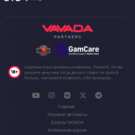
Азартные игры призваны развлекать. Помните, что вы
рискуете деньгами, когда делаете ставки. Не тратьте
больше, чем можете позволить себе проиграть.
Главная
Игровые автоматы
Бонусы VAVADA
Мобильная версия