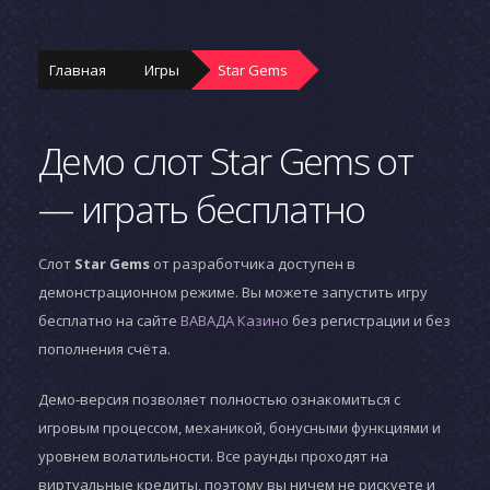
Главная
Игры
Star Gems
Демо слот Star Gems от
— играть бесплатно
Слот
Star Gems
от разработчика
доступен в
демонстрационном режиме. Вы можете запустить игру
бесплатно на сайте
ВАВАДА Казино
без регистрации и без
пополнения счёта.
Демо-версия позволяет полностью ознакомиться с
игровым процессом, механикой, бонусными функциями и
уровнем волатильности. Все раунды проходят на
виртуальные кредиты, поэтому вы ничем не рискуете и