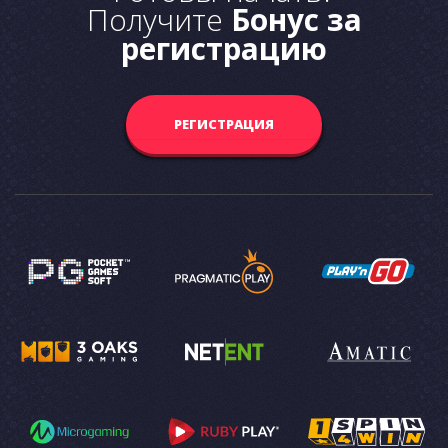
Получите
Бонус за
регистрацию
РЕГИСТРАЦИЯ