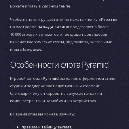
можете играть в удобном темпе.
Чтобы начать игру, достаточно нажать кнопку
«Играть»
.
На платформе
ВАВАДА Казино
представлено более
10 000 игровых автоматов от ведущих провайдеров,
включая классические слоты, видеослоты, настольные
игры и live-раздел.
Особенности слота Pyramid
Игровой автомат
Pyramid
выполнен в фирменном стиле
студии
и поддерживает адаптивный интерфейс,
благодаря чему он корректно запускается как на
компьютере, так и на мобильных устройствах.
Во время игры вы можете изучить:
правила и таблицу выплат;