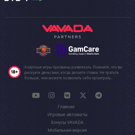
Азартные игры призваны развлекать. Помните, что вы
рискуете деньгами, когда делаете ставки. Не тратьте
больше, чем можете позволить себе проиграть.
Главная
Игровые автоматы
Бонусы VAVADA
Мобильная версия