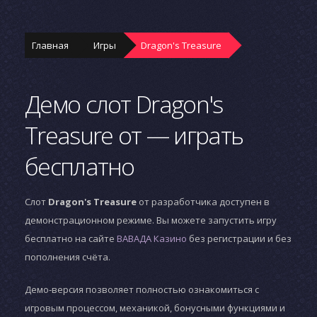
Главная
Игры
Dragon's Treasure
Демо слот Dragon's
Treasure от — играть
бесплатно
Слот
Dragon's Treasure
от разработчика
доступен в
демонстрационном режиме. Вы можете запустить игру
бесплатно на сайте
ВАВАДА Казино
без регистрации и без
пополнения счёта.
Демо-версия позволяет полностью ознакомиться с
игровым процессом, механикой, бонусными функциями и