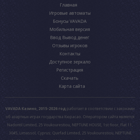
Главная
Игровые автоматы
Бонусы VAVADA
Мобильная версия
Ввод Вывод денег
Отзывы игроков
Контакты
Доступное зеркало
Регистрация
Скачать
Карта сайта
VAVADA Казино, 2015-2026 год
работает в соответствии с законами
об азартных играх государства Кюрасао. Оператором сайта является
Nadontil Limited, 25 Voukourestiou, NEPTUNE HOUSE, 1st floor, Flat 11,
3045, Limassol, Cyprus; Quirfad Limited, 25 Voukourestiou, NEPTUNE