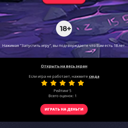
Нажимая "Запустить игру", вы подтверждаете что Вам есть 18 лет.
Открыть на весь экран
Если игра не работает, нажмите
сюда
Рейтинг
5
Всего оценок:
1
ИГРАТЬ НА ДЕНЬГИ