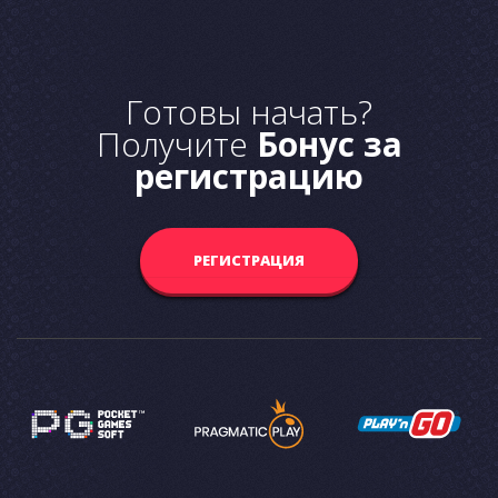
Готовы начать?
Получите
Бонус за
регистрацию
РЕГИСТРАЦИЯ