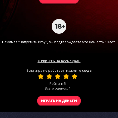
Нажимая "Запустить игру", вы подтверждаете что Вам есть 18 лет.
Открыть на весь экран
Если игра не работает, нажмите
сюда
Рейтинг
5
Всего оценок:
1
ИГРАТЬ НА ДЕНЬГИ