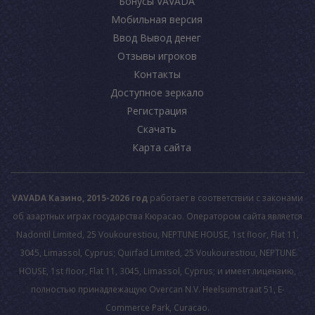
Бонусы VAVADA
Мобильная версия
Ввод Вывод денег
Отзывы игроков
Контакты
Доступное зеркало
Регистрация
Скачать
Карта сайта
VAVADA Казино, 2015-2026 год
работает в соответствии с законами
об азартных играх государства Кюрасао. Оператором сайта является
Nadontil Limited, 25 Voukourestiou, NEPTUNE HOUSE, 1st floor, Flat 11,
3045, Limassol, Cyprus; Quirfad Limited, 25 Voukourestiou, NEPTUNE
HOUSE, 1st floor, Flat 11, 3045, Limassol, Cyprus; и имеет лицензию,
полностью принадлежащую Overcan N.V. Heelsumstraat 51, E-
Commerce Park, Curacao.