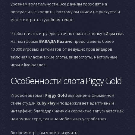
уровнем волатильности. Все раунды проходят на
виртуальные кредиты, поэтому вы ничем не рискуете и
можете играть в удобном темпе.
Чтобы начать игру, достаточно нажать кнопку
«Играть»
.
На платформе
ВАВАДА Казино
представлено более
10 000 игровых автоматов от ведущих провайдеров,
включая классические слоты, видеослоты, настольные
игры и live-раздел.
Особенности слота Piggy Gold
Игровой автомат
Piggy Gold
выполнен в фирменном
стиле студии
Ruby Play
и поддерживает адаптивный
интерфейс, благодаря чему он корректно запускается как
на компьютере, так и на мобильных устройствах.
Во время игры вы можете изучить: