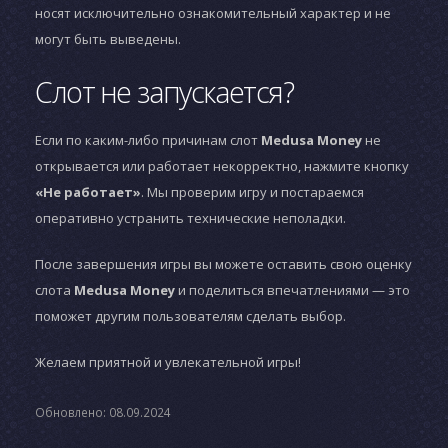
носят исключительно ознакомительный характер и не
могут быть выведены.
Слот не запускается?
Если по каким-либо причинам слот
Medusa Money
не
открывается или работает некорректно, нажмите кнопку
«Не работает»
. Мы проверим игру и постараемся
оперативно устранить технические неполадки.
После завершения игры вы можете оставить свою оценку
слота
Medusa Money
и поделиться впечатлениями — это
поможет другим пользователям сделать выбор.
Желаем приятной и увлекательной игры!
Обновлено:
08.09.2024