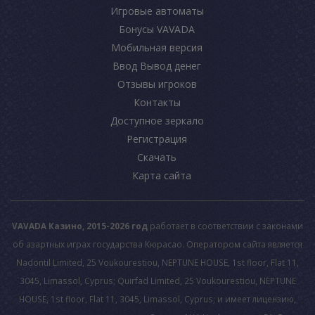
Игровые автоматы
Бонусы VAVADA
Мобильная версия
Ввод Вывод денег
Отзывы игроков
Контакты
Доступное зеркало
Регистрация
Скачать
Карта сайта
VAVADA Казино, 2015-2026 год
работает в соответствии с законами
об азартных играх государства Кюрасао. Оператором сайта является
Nadontil Limited, 25 Voukourestiou, NEPTUNE HOUSE, 1st floor, Flat 11,
3045, Limassol, Cyprus; Quirfad Limited, 25 Voukourestiou, NEPTUNE
HOUSE, 1st floor, Flat 11, 3045, Limassol, Cyprus; и имеет лицензию,