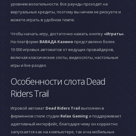
уровнем волатильности. Все раунды проходят на
виртуальные кредиты, поэтому вы ничем не рискуете и
можете играть в удобном темпе.
Чтобы начать игру, достаточно нажать кнопку
«Играть»
.
На платформе
ВАВАДА Казино
представлено более
10 000 игровых автоматов от ведущих провайдеров,
включая классические слоты, видеослоты, настольные
игры и live-раздел.
Особенности слота Dead
Riders Trail
Игровой автомат
Dead Riders Trail
выполнен в
фирменном стиле студии
Relax Gaming
и поддерживает
адаптивный интерфейс, благодаря чему он корректно
запускается как на компьютере, так и на мобильных