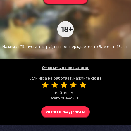
Нажимая "Запустить игру", вы подтверждаете что Вам есть 18 лет.
Открыть на весь экран
Если игра не работает, нажмите
сюда
Рейтинг
5
Всего оценок:
1
ИГРАТЬ НА ДЕНЬГИ