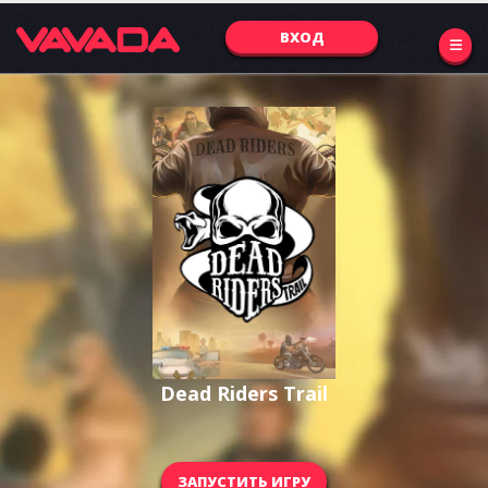
ВХОД
Dead Riders Trail
ЗАПУСТИТЬ ИГРУ