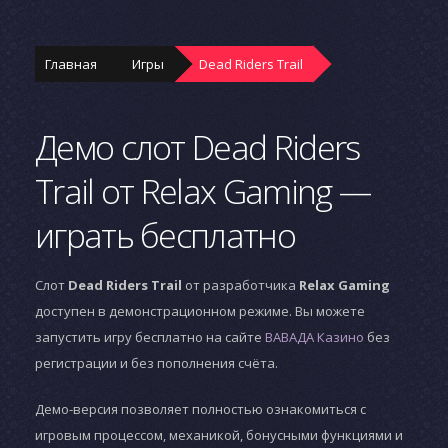
Главная
Игры
Dead Riders Trail
Демо слот Dead Riders
Trail от Relax Gaming —
играть бесплатно
Слот
Dead Riders Trail
от разработчика
Relax Gaming
доступен в демонстрационном режиме. Вы можете
запустить игру бесплатно на сайте
ВАВАДА Казино
без
регистрации и без пополнения счёта.
Демо-версия позволяет полностью ознакомиться с
игровым процессом, механикой, бонусными функциями и