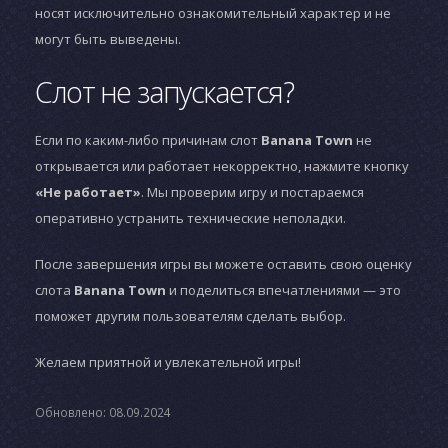
носят исключительно ознакомительный характер и не
могут быть выведены.
Слот не запускается?
Если по каким-либо причинам слот
Banana Town
не
открывается или работает некорректно, нажмите кнопку
«Не работает»
. Мы проверим игру и постараемся
оперативно устранить технические неполадки.
После завершения игры вы можете оставить свою оценку
слота
Banana Town
и поделиться впечатлениями — это
поможет другим пользователям сделать выбор.
Желаем приятной и увлекательной игры!
Обновлено:
08.09.2024