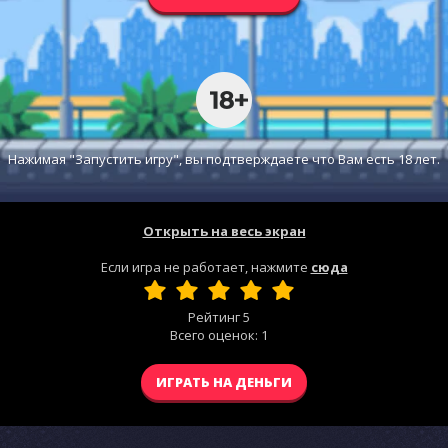
Нажимая "Запустить игру", вы подтверждаете что Вам есть 18 лет.
Открыть на весь экран
Если игра не работает, нажмите
сюда
Рейтинг
5
Всего оценок:
1
ИГРАТЬ НА ДЕНЬГИ