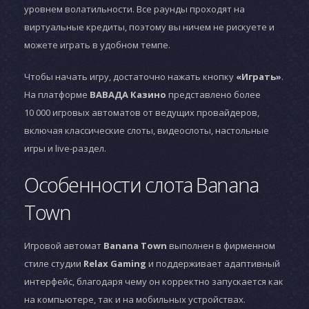
уровнем волатильности. Все раунды проходят на
виртуальные кредиты, поэтому вы ничем не рискуете и
можете играть в удобном темпе.
Чтобы начать игру, достаточно нажать кнопку
«Играть»
.
На платформе
ВАВАДА Казино
представлено более
10 000 игровых автоматов от ведущих провайдеров,
включая классические слоты, видеослоты, настольные
игры и live-раздел.
Особенности слота Banana
Town
Игровой автомат
Banana Town
выполнен в фирменном
стиле студии
Relax Gaming
и поддерживает адаптивный
интерфейс, благодаря чему он корректно запускается как
на компьютере, так и на мобильных устройствах.