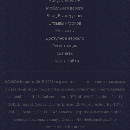
Бонусы VAVADA
Мобильная версия
Ввод Вывод денег
Отзывы игроков
Контакты
Доступное зеркало
Регистрация
Скачать
Карта сайта
VAVADA Казино, 2015-2026 год
работает в соответствии с законами
об азартных играх государства Кюрасао. Оператором сайта является
Nadontil Limited, 25 Voukourestiou, NEPTUNE HOUSE, 1st floor, Flat 11,
3045, Limassol, Cyprus; Quirfad Limited, 25 Voukourestiou, NEPTUNE
HOUSE, 1st floor, Flat 11, 3045, Limassol, Cyprus; и имеет лицензию,
полностью принадлежащую Overcan N.V. Heelsumstraat 51, E-
Commerce Park, Curacao.