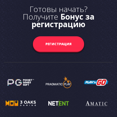
Готовы начать?
Получите
Бонус за
регистрацию
РЕГИСТРАЦИЯ