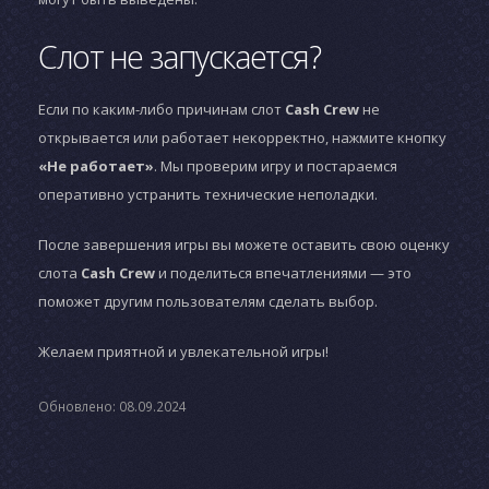
Слот не запускается?
Если по каким-либо причинам слот
Cash Crew
не
открывается или работает некорректно, нажмите кнопку
«Не работает»
. Мы проверим игру и постараемся
оперативно устранить технические неполадки.
После завершения игры вы можете оставить свою оценку
слота
Cash Crew
и поделиться впечатлениями — это
поможет другим пользователям сделать выбор.
Желаем приятной и увлекательной игры!
Обновлено:
08.09.2024