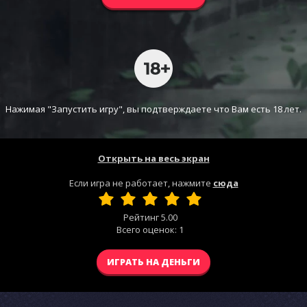
Нажимая "Запустить игру", вы подтверждаете что Вам есть 18 лет.
Открыть на весь экран
Если игра не работает, нажмите
сюда
Рейтинг
5.00
Всего оценок:
1
ИГРАТЬ НА ДЕНЬГИ