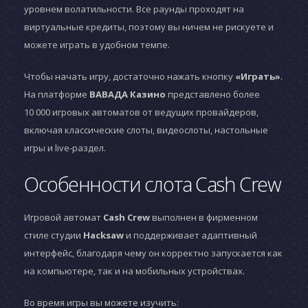
уровнем волатильности. Все раунды проходят на
виртуальные кредиты, поэтому вы ничем не рискуете и
можете играть в удобном темпе.
Чтобы начать игру, достаточно нажать кнопку
«Играть»
.
На платформе
ВАВАДА Казино
представлено более
10 000 игровых автоматов от ведущих провайдеров,
включая классические слоты, видеослоты, настольные
игры и live-раздел.
Особенности слота Cash Crew
Игровой автомат
Cash Crew
выполнен в фирменном
стиле студии
Hacksaw
и поддерживает адаптивный
интерфейс, благодаря чему он корректно запускается как
на компьютере, так и на мобильных устройствах.
Во время игры вы можете изучить: