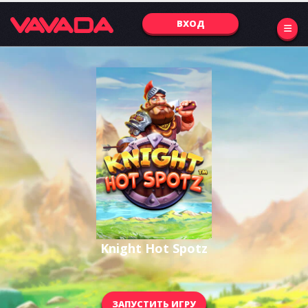
ВХОД
Knight Hot Spotz
ЗАПУСТИТЬ ИГРУ