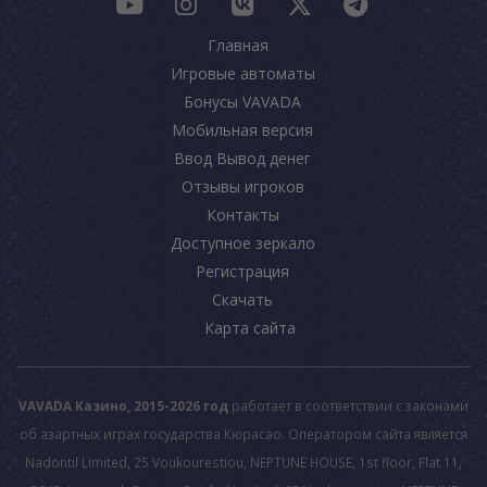
Главная
Игровые автоматы
Бонусы VAVADA
Мобильная версия
Ввод Вывод денег
Отзывы игроков
Контакты
Доступное зеркало
Регистрация
Скачать
Карта сайта
VAVADA Казино, 2015-2026 год
работает в соответствии с законами
об азартных играх государства Кюрасао. Оператором сайта является
Nadontil Limited, 25 Voukourestiou, NEPTUNE HOUSE, 1st floor, Flat 11,