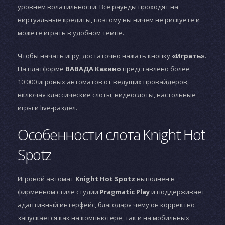
уровнем волатильности. Все раунды проходят на
виртуальные кредиты, поэтому вы ничем не рискуете и
можете играть в удобном темпе.
Чтобы начать игру, достаточно нажать кнопку
«Играть»
.
На платформе
ВАВАДА Казино
представлено более
10 000 игровых автоматов от ведущих провайдеров,
включая классические слоты, видеослоты, настольные
игры и live-раздел.
Особенности слота Knight Hot
Spotz
Игровой автомат
Knight Hot Spotz
выполнен в
фирменном стиле студии
Pragmatic Play
и поддерживает
адаптивный интерфейс, благодаря чему он корректно
запускается как на компьютере, так и на мобильных