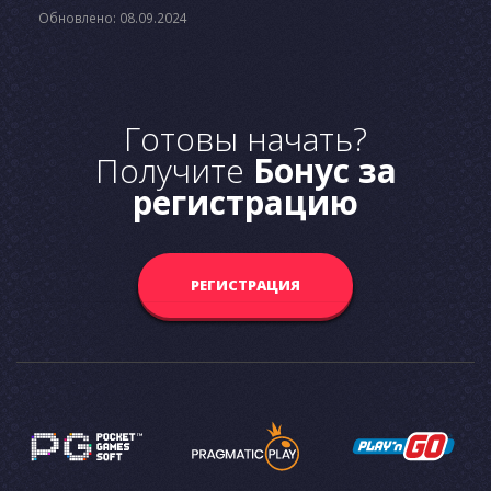
Обновлено:
08.09.2024
Готовы начать?
Получите
Бонус за
регистрацию
РЕГИСТРАЦИЯ