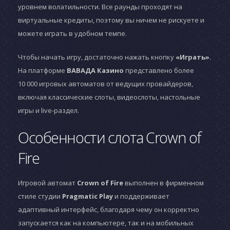
уровнем волатильности. Все раунды проходят на
виртуальные кредиты, поэтому вы ничем не рискуете и
можете играть в удобном темпе.
Чтобы начать игру, достаточно нажать кнопку
«Играть»
.
На платформе
ВАВАДА Казино
представлено более
10 000 игровых автоматов от ведущих провайдеров,
включая классические слоты, видеослоты, настольные
игры и live-раздел.
Особенности слота Crown of
Fire
Игровой автомат
Crown of Fire
выполнен в фирменном
стиле студии
Pragmatic Play
и поддерживает
адаптивный интерфейс, благодаря чему он корректно
запускается как на компьютере, так и на мобильных