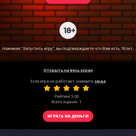
Нажимая "Запустить игру", вы подтверждаете что Вам есть 18 лет.
Открыть на весь экран
Если игра не работает, нажмите
сюда
Рейтинг
5.00
Всего оценок:
1
ИГРАТЬ НА ДЕНЬГИ