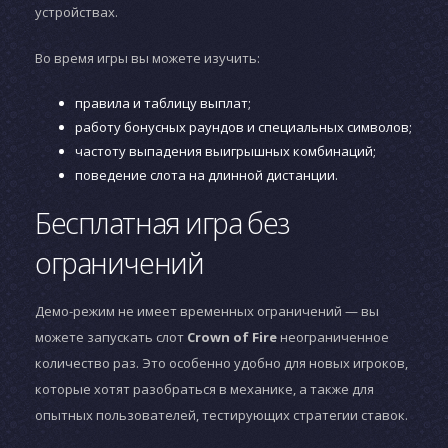
устройствах.
Во время игры вы можете изучить:
правила и таблицу выплат;
работу бонусных раундов и специальных символов;
частоту выпадения выигрышных комбинаций;
поведение слота на длинной дистанции.
Бесплатная игра без
ограничений
Демо-режим не имеет временных ограничений — вы
можете запускать слот
Crown of Fire
неограниченное
количество раз. Это особенно удобно для новых игроков,
которые хотят разобраться в механике, а также для
опытных пользователей, тестирующих стратегии ставок.