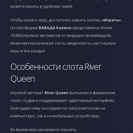
можете играть в удобном темпе.
Чтобы начать игру, достаточно нажать кнопку
«Играть»
.
На платформе
ВАВАДА Казино
представлено более
10 000 игровых автоматов от ведущих провайдеров,
включая классические слоты, видеослоты, настольные
игры и live-раздел.
Особенности слота River
Queen
Игровой автомат
River Queen
выполнен в фирменном
стиле студии
и поддерживает адаптивный интерфейс,
благодаря чему он корректно запускается как на
компьютере, так и на мобильных устройствах.
Во время игры вы можете изучить: