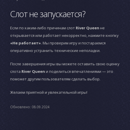
Слот не запускается?
Если по каким-либо причинам слот
River Queen
не
открывается или работает некорректно, нажмите кнопку
«Не работает»
. Мы проверим игру и постараемся
оперативно устранить технические неполадки.
После завершения игры вы можете оставить свою оценку
слота
River Queen
и поделиться впечатлениями — это
поможет другим пользователям сделать выбор.
Желаем приятной и увлекательной игры!
Обновлено:
08.09.2024