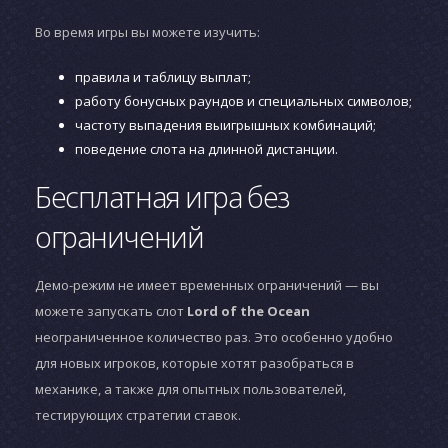
Во время игры вы можете изучить:
правила и таблицу выплат;
работу бонусных раундов и специальных символов;
частоту выпадения выигрышных комбинаций;
поведение слота на длинной дистанции.
Бесплатная игра без
ограничений
Демо-режим не имеет временных ограничений — вы
можете запускать слот
Lord of the Ocean
неограниченное количество раз. Это особенно удобно
для новых игроков, которые хотят разобраться в
механике, а также для опытных пользователей,
тестирующих стратегии ставок.