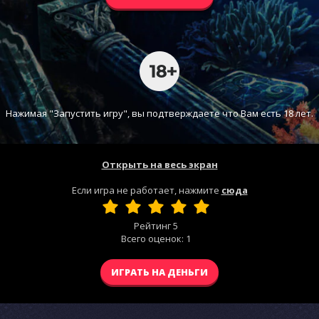
Нажимая "Запустить игру", вы подтверждаете что Вам есть 18 лет.
Открыть на весь экран
Если игра не работает, нажмите
сюда
Рейтинг
5
Всего оценок:
1
ИГРАТЬ НА ДЕНЬГИ