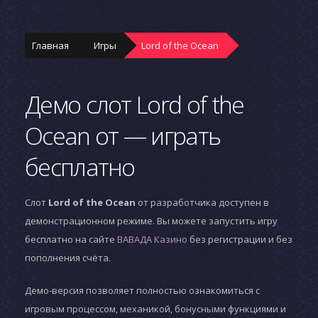
Главная
Игры
Lord of the Ocean
Демо слот Lord of the
Ocean от — играть
бесплатно
Слот
Lord of the Ocean
от разработчика
доступен в
демонстрационном режиме. Вы можете запустить игру
бесплатно на сайте
ВАВАДА Казино
без регистрации и без
пополнения счёта.
Демо-версия позволяет полностью ознакомиться с
игровым процессом, механикой, бонусными функциями и