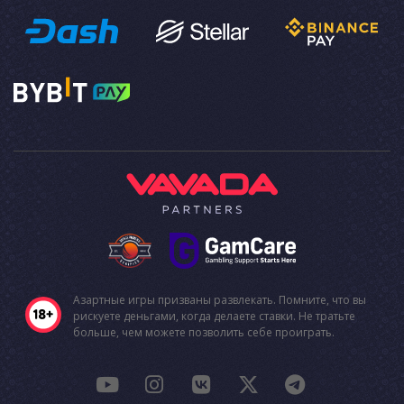
Азартные игры призваны развлекать. Помните, что вы
рискуете деньгами, когда делаете ставки. Не тратьте
больше, чем можете позволить себе проиграть.