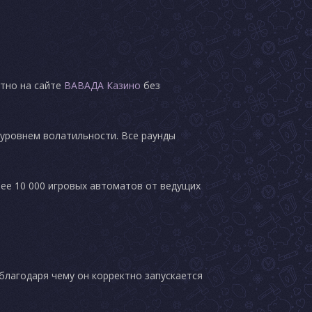
атно на сайте
ВАВАДА Казино
без
уровнем волатильности. Все раунды
ее 10 000 игровых автоматов от ведущих
благодаря чему он корректно запускается