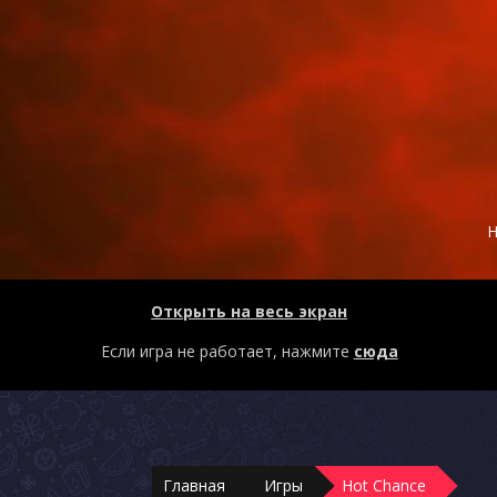
Н
Открыть на весь экран
Если игра не работает, нажмите
сюда
Главная
Игры
Hot Chance