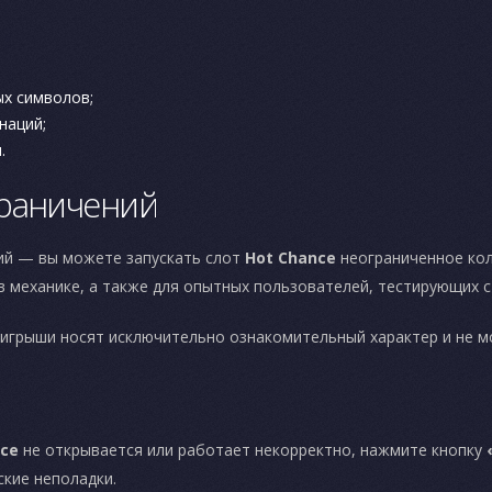
ых символов;
наций;
.
граничений
ий — вы можете запускать слот
Hot Chance
неограниченное кол
в механике, а также для опытных пользователей, тестирующих с
ыигрыши носят исключительно ознакомительный характер и не м
nce
не открывается или работает некорректно, нажмите кнопку
кие неполадки.