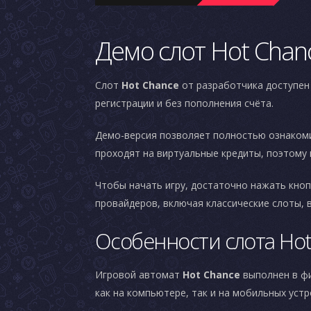
Демо слот Hot Chan
Слот
Hot Chance
от разработчика
доступен
регистрации и без пополнения счёта.
Демо-версия позволяет полностью ознакоми
проходят на виртуальные кредиты, поэтому 
Чтобы начать игру, достаточно нажать кно
провайдеров, включая классические слоты, в
Особенности слота Hot
Игровой автомат
Hot Chance
выполнен в ф
как на компьютере, так и на мобильных устр