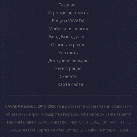
Главная
Игровые автоматы
Бонусы VAVADA
Мобильная версия
Ввод Вывод денег
Отзывы игроков
Контакты
Доступное зеркало
Регистрация
Скачать
Карта сайта
VAVADA Казино, 2015-2026 год
работает в соответствии с законами
об азартных играх государства Кюрасао. Оператором сайта является
Nadontil Limited, 25 Voukourestiou, NEPTUNE HOUSE, 1st floor, Flat 11,
3045, Limassol, Cyprus; Quirfad Limited, 25 Voukourestiou, NEPTUNE