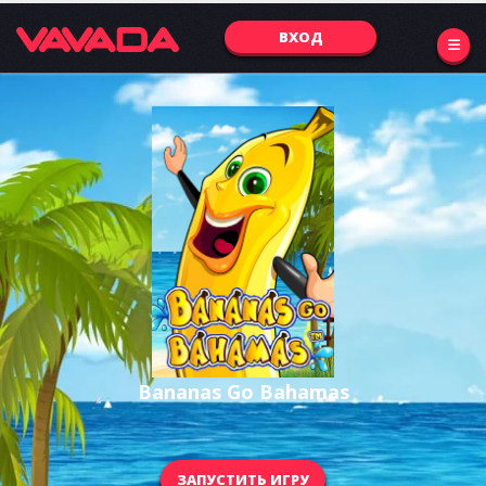
ВХОД
Bananas Go Bahamas
ЗАПУСТИТЬ ИГРУ