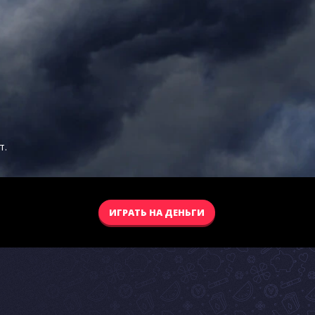
т.
ИГРАТЬ НА ДЕНЬГИ