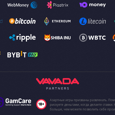
Азартные игры призваны развлекать. Помн
рискуете деньгами, когда делаете ставки. 
больше, чем можете позволить себе прои