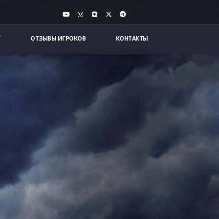
Г
ОТЗЫВЫ ИГРОКОВ
КОНТАКТЫ