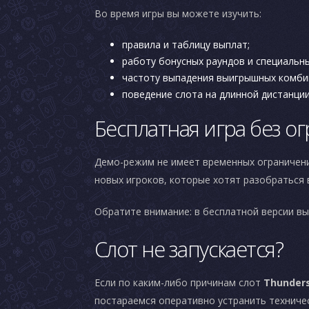
Во время игры вы можете изучить:
правила и таблицу выплат;
работу бонусных раундов и специальн
частоту выпадения выигрышных комби
поведение слота на длинной дистанции
Бесплатная игра без о
Демо-режим не имеет временных ограничен
новых игроков, которые хотят разобраться 
Обратите внимание: в бесплатной версии в
Слот не запускается?
Если по каким-либо причинам слот
Thunder
постараемся оперативно устранить техничес