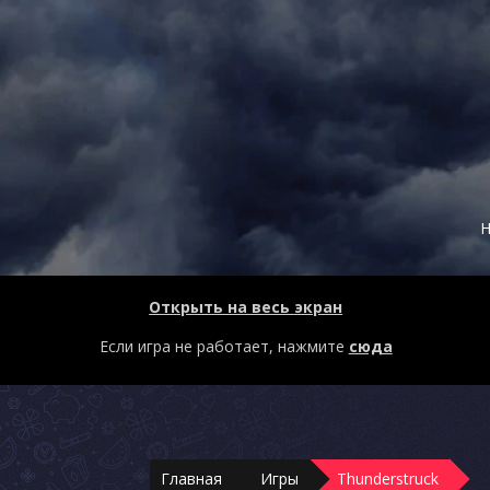
Н
Открыть на весь экран
Если игра не работает, нажмите
сюда
Главная
Игры
Thunderstruck