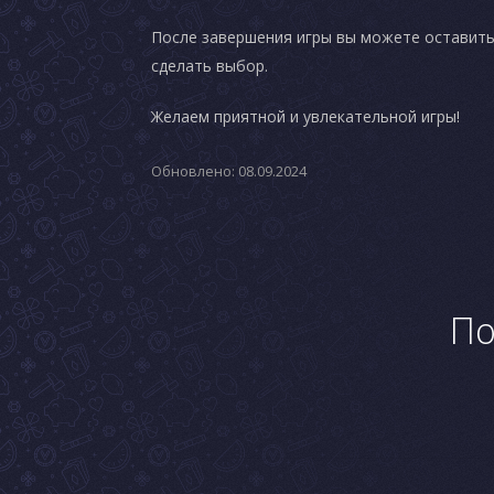
После завершения игры вы можете оставить
сделать выбор.
Желаем приятной и увлекательной игры!
Обновлено:
08.09.2024
По