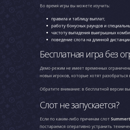
Во время игры вы можете изучить:
правила и таблицу выплат;
работу бонусных раундов и специальн
частоту выпадения выигрышных комби
поведение слота на длинной дистанции
Бесплатная игра без о
Демо-режим не имеет временных ограничен
новых игроков, которые хотят разобраться 
Обратите внимание: в бесплатной версии в
Слот не запускается?
Если по каким-либо причинам слот
Summert
постараемся оперативно устранить техничес