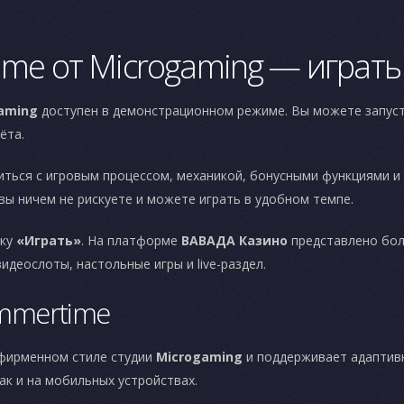
me от Microgaming — играть
aming
доступен в демонстрационном режиме. Вы можете запуст
ёта.
ться с игровым процессом, механикой, бонусными функциями и 
вы ничем не рискуете и можете играть в удобном темпе.
пку
«Играть»
. На платформе
ВАВАДА Казино
представлено бол
идеослоты, настольные игры и live-раздел.
mmertime
фирменном стиле студии
Microgaming
и поддерживает адаптивн
ак и на мобильных устройствах.