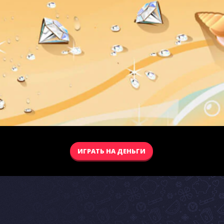
т.
ИГРАТЬ НА ДЕНЬГИ