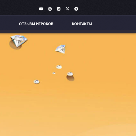
Г
ОТЗЫВЫ ИГРОКОВ
КОНТАКТЫ