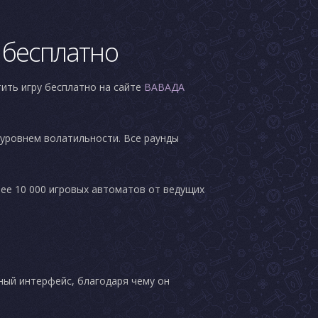
 бесплатно
ить игру бесплатно на сайте
ВАВАДА
уровнем волатильности. Все раунды
ее 10 000 игровых автоматов от ведущих
ый интерфейс, благодаря чему он