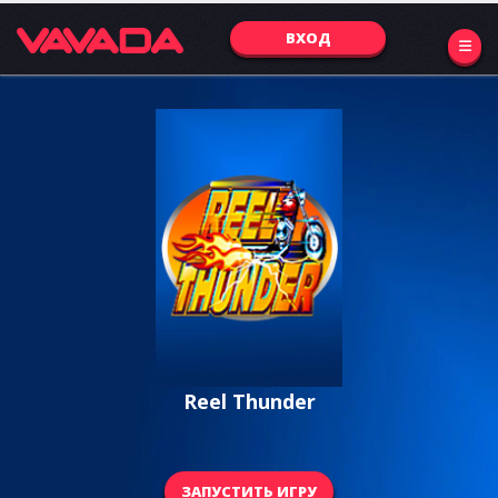
ВХОД
Reel Thunder
ЗАПУСТИТЬ ИГРУ