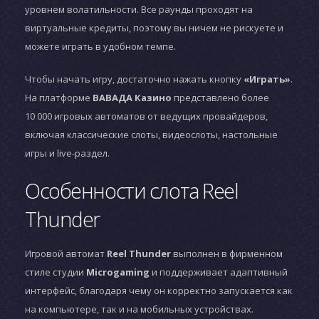
уровнем волатильности. Все раунды проходят на
виртуальные кредиты, поэтому вы ничем не рискуете и
можете играть в удобном темпе.
Чтобы начать игру, достаточно нажать кнопку
«Играть»
.
На платформе
ВАВАДА Казино
представлено более
10 000 игровых автоматов от ведущих провайдеров,
включая классические слоты, видеослоты, настольные
игры и live-раздел.
Особенности слота Reel
Thunder
Игровой автомат
Reel Thunder
выполнен в фирменном
стиле студии
Microgaming
и поддерживает адаптивный
интерфейс, благодаря чему он корректно запускается как
на компьютере, так и на мобильных устройствах.