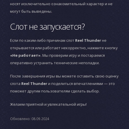
носят исключительно ознакомительный характер и не
могут быть выведены.
Слот не запускается?
Если по каким-либо причинам слот
Reel Thunder
не
открывается или работает некорректно, нажмите кнопку
«Не работает»
. Мы проверим игру и постараемся
оперативно устранить технические неполадки.
После завершения игры вы можете оставить свою оценку
слота
Reel Thunder
и поделиться впечатлениями — это
поможет другим пользователям сделать выбор.
Желаем приятной и увлекательной игры!
Обновлено:
08.09.2024