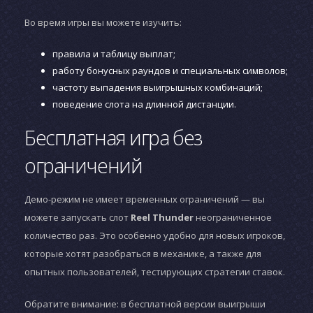
Во время игры вы можете изучить:
правила и таблицу выплат;
работу бонусных раундов и специальных символов;
частоту выпадения выигрышных комбинаций;
поведение слота на длинной дистанции.
Бесплатная игра без
ограничений
Демо-режим не имеет временных ограничений — вы
можете запускать слот
Reel Thunder
неограниченное
количество раз. Это особенно удобно для новых игроков,
которые хотят разобраться в механике, а также для
опытных пользователей, тестирующих стратегии ставок.
Обратите внимание: в бесплатной версии выигрыши