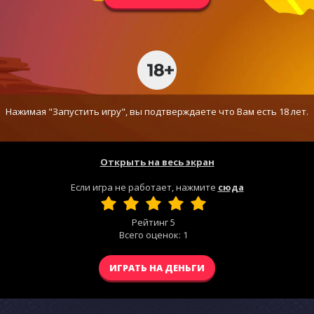
Нажимая "Запустить игру", вы подтверждаете что Вам есть 18 лет.
Открыть на весь экран
Если игра не работает, нажмите
сюда
Рейтинг
5
Всего оценок:
1
ИГРАТЬ НА ДЕНЬГИ