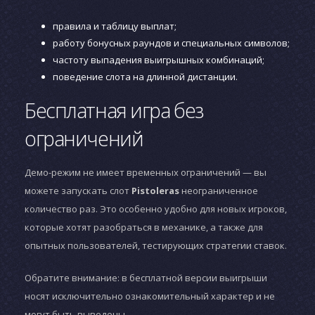
правила и таблицу выплат;
работу бонусных раундов и специальных символов;
частоту выпадения выигрышных комбинаций;
поведение слота на длинной дистанции.
Бесплатная игра без
ограничений
Демо-режим не имеет временных ограничений — вы
можете запускать слот
Pistoleras
неограниченное
количество раз. Это особенно удобно для новых игроков,
которые хотят разобраться в механике, а также для
опытных пользователей, тестирующих стратегии ставок.
Обратите внимание: в бесплатной версии выигрыши
носят исключительно ознакомительный характер и не
могут быть выведены.