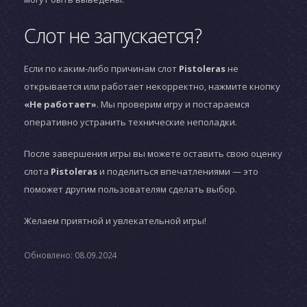
Слот не запускается?
Если по каким-либо причинам слот
Pistoleras
не
открывается или работает некорректно, нажмите кнопку
«Не работает»
. Мы проверим игру и постараемся
оперативно устранить технические неполадки.
После завершения игры вы можете оставить свою оценку
слота
Pistoleras
и поделиться впечатлениями — это
поможет другим пользователям сделать выбор.
Желаем приятной и увлекательной игры!
Обновлено:
08.09.2024