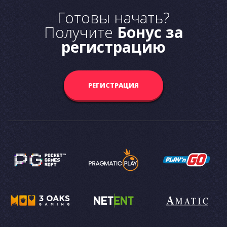
Готовы начать?
Получите
Бонус за
регистрацию
РЕГИСТРАЦИЯ