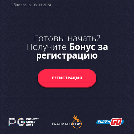
Обновлено:
08.09.2024
Готовы начать?
Получите
Бонус за
регистрацию
РЕГИСТРАЦИЯ