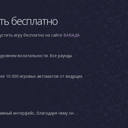
ать бесплатно
стить игру бесплатно на сайте
ВАВАДА
уровнем волатильности. Все раунды
ее 10 000 игровых автоматов от ведущих
ивный интерфейс, благодаря чему он