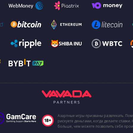
Азартные игры призваны развлекать. Помн
рискуете деньгами, когда делаете ставки. 
больше, чем можете позволить себе прои