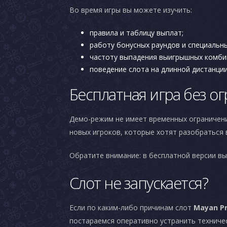
Во время игры вы можете изучить:
правила и таблицу выплат;
работу бонусных раундов и специальн
частоту выпадения выигрышных комби
поведение слота на длинной дистанции
Бесплатная игра без о
Демо-режим не имеет временных ограничен
новых игроков, которые хотят разобраться 
Обратите внимание: в бесплатной версии в
Слот не запускается?
Если по каким-либо причинам слот
Mayan Pr
постараемся оперативно устранить техничес