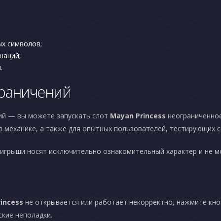
ых символов;
наций;
.
граничений
ий — вы можете запускать слот
Mayan Princess
неограниченное
в механике, а также для опытных пользователей, тестирующих с
ыигрыши носят исключительно ознакомительный характер и не м
incess
не открывается или работает некорректно, нажмите кн
кие неполадки.