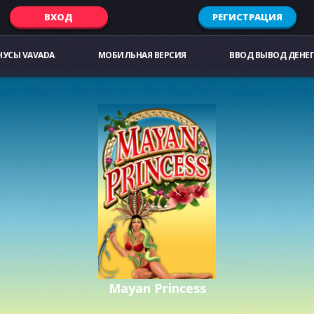
ВХОД
РЕГИСТРАЦИЯ
НУСЫ VAVADA
МОБИЛЬНАЯ ВЕРСИЯ
ВВОД ВЫВОД ДЕНЕ
Mayan Princess