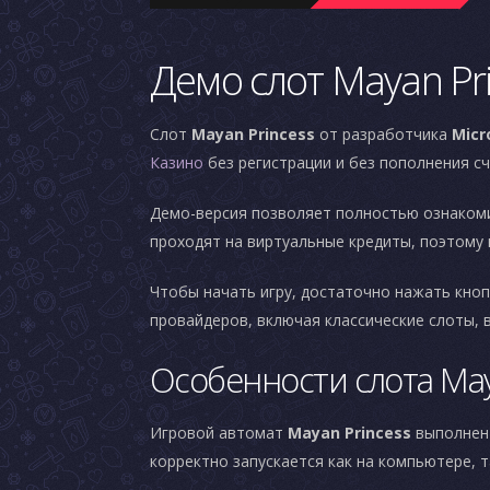
Демо слот Mayan Pr
Слот
Mayan Princess
от разработчика
Micr
Казино
без регистрации и без пополнения сч
Демо-версия позволяет полностью ознакоми
проходят на виртуальные кредиты, поэтому 
Чтобы начать игру, достаточно нажать кно
провайдеров, включая классические слоты, в
Особенности слота May
Игровой автомат
Mayan Princess
выполнен 
корректно запускается как на компьютере, т