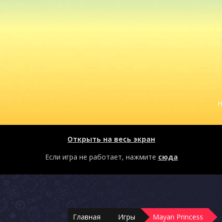
Н
Открыть на весь экран
Если игра не работает, нажмите
сюда
Главная
Игры
Mayan Princess