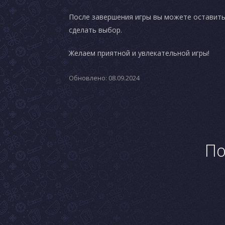
После завершения игры вы можете оставить
сделать выбор.
Желаем приятной и увлекательной игры!
Обновлено:
08.09.2024
По