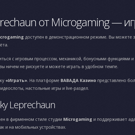
prechaun от Microgaming — и
icrogaming
доступен в демонстрационном режиме. Вы можете з
ёта.
ться с игровым процессом, механикой, бонусными функциями и 
вы ничем не рискуете и можете играть в удобном темпе.
пку
«Играть»
. На платформе
ВАВАДА Казино
представлено бол
идеослоты, настольные игры и live-раздел.
ky Leprechaun
ен в фирменном стиле студии
Microgaming
и поддерживает ада
ак и на мобильных устройствах.