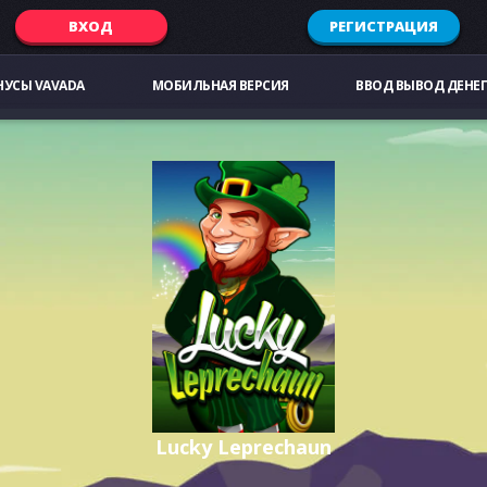
ВХОД
РЕГИСТРАЦИЯ
НУСЫ VAVADA
МОБИЛЬНАЯ ВЕРСИЯ
ВВОД ВЫВОД ДЕНЕ
Lucky Leprechaun