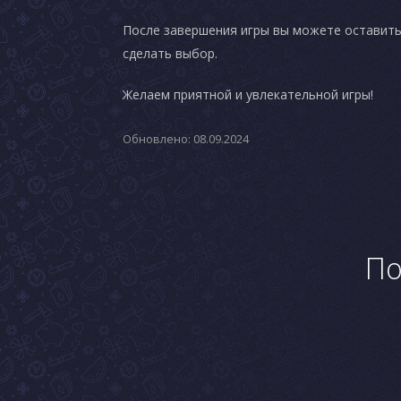
После завершения игры вы можете оставить
сделать выбор.
Желаем приятной и увлекательной игры!
Обновлено:
08.09.2024
По