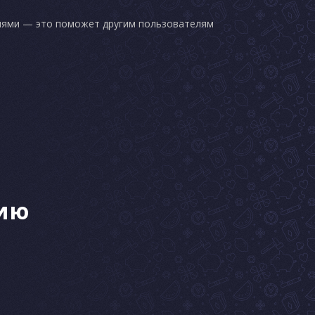
иями — это поможет другим пользователям
цию