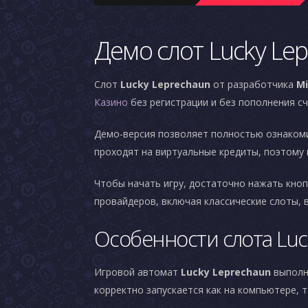
Демо слот Lucky Le
Слот
Lucky Leprechaun
от разработчика
M
Казино
без регистрации и без пополнения сч
Демо-версия позволяет полностью ознакоми
проходят на виртуальные кредиты, поэтому 
Чтобы начать игру, достаточно нажать кно
провайдеров, включая классические слоты, в
Особенности слота Luc
Игровой автомат
Lucky Leprechaun
выполн
корректно запускается как на компьютере, т