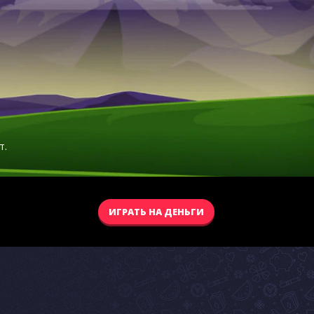
т.
ИГРАТЬ НА ДЕНЬГИ