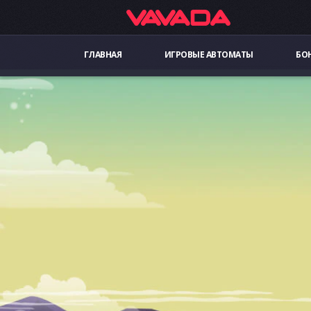
ГЛАВНАЯ
ИГРОВЫЕ АВТОМАТЫ
БО