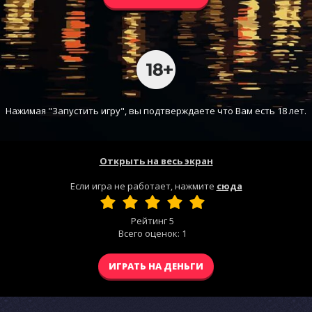
Нажимая "Запустить игру", вы подтверждаете что Вам есть 18 лет.
Открыть на весь экран
Если игра не работает, нажмите
сюда
Рейтинг
5
Всего оценок:
1
ИГРАТЬ НА ДЕНЬГИ