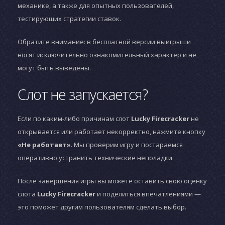
механике, а также для опытных пользователей,
тестирующих стратегии ставок.
Обратите внимание: в бесплатной версии выигрыши
носят исключительно ознакомительный характер и не
могут быть выведены.
Слот не запускается?
Если по каким-либо причинам слот
Lucky Firecracker
не
открывается или работает некорректно, нажмите кнопку
«Не работает»
. Мы проверим игру и постараемся
оперативно устранить технические неполадки.
После завершения игры вы можете оставить свою оценку
слота
Lucky Firecracker
и поделиться впечатлениями —
это поможет другим пользователям сделать выбор.