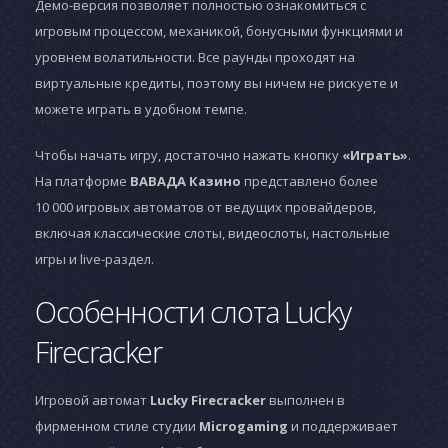
Демо-версия позволяет полностью ознакомиться с
игровым процессом, механикой, бонусными функциями и
уровнем волатильности. Все раунды проходят на
виртуальные кредиты, поэтому вы ничем не рискуете и
можете играть в удобном темпе.
Чтобы начать игру, достаточно нажать кнопку
«Играть»
.
На платформе
ВАВАДА Казино
представлено более
10 000 игровых автоматов от ведущих провайдеров,
включая классические слоты, видеослоты, настольные
игры и live-раздел.
Особенности слота Lucky
Firecracker
Игровой автомат
Lucky Firecracker
выполнен в
фирменном стиле студии
Microgaming
и поддерживает