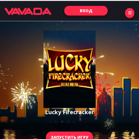
ВХОД
Lucky Firecracker
ЗАПУСТИТЬ ИГРУ