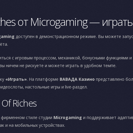
iches от Microgaming — играт
gaming
доступен в демонстрационном режиме. Вы можете запус
ёта.
ться с игровым процессом, механикой, бонусными функциями и 
вы ничем не рискуете и можете играть в удобном темпе.
пку
«Играть»
. На платформе
ВАВАДА Казино
представлено бол
идеослоты, настольные игры и live-раздел.
 Of Riches
 фирменном стиле студии
Microgaming
и поддерживает адаптив
ак и на мобильных устройствах.