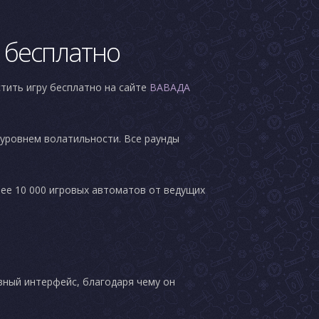
ь бесплатно
тить игру бесплатно на сайте
ВАВАДА
уровнем волатильности. Все раунды
ее 10 000 игровых автоматов от ведущих
ный интерфейс, благодаря чему он