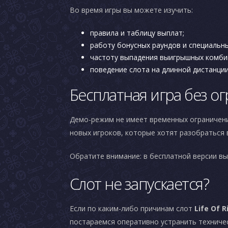
Во время игры вы можете изучить:
правила и таблицу выплат;
работу бонусных раундов и специальн
частоту выпадения выигрышных комби
поведение слота на длинной дистанции
Бесплатная игра без о
Демо-режим не имеет временных ограничен
новых игроков, которые хотят разобраться 
Обратите внимание: в бесплатной версии в
Слот не запускается?
Если по каким-либо причинам слот
Life Of R
постараемся оперативно устранить техничес