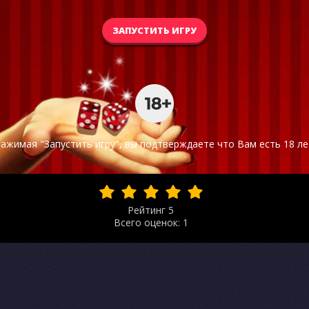
ЗАПУСТИТЬ ИГРУ
ажимая "Запустить игру", вы подтверждаете что Вам есть 18 ле
Рейтинг
5
Всего оценок:
1