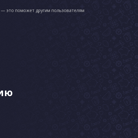
 — это поможет другим пользователям
цию