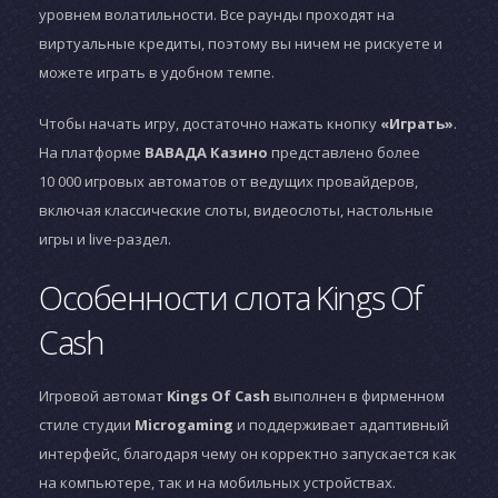
уровнем волатильности. Все раунды проходят на
виртуальные кредиты, поэтому вы ничем не рискуете и
можете играть в удобном темпе.
Чтобы начать игру, достаточно нажать кнопку
«Играть»
.
На платформе
ВАВАДА Казино
представлено более
10 000 игровых автоматов от ведущих провайдеров,
включая классические слоты, видеослоты, настольные
игры и live-раздел.
Особенности слота Kings Of
Cash
Игровой автомат
Kings Of Cash
выполнен в фирменном
стиле студии
Microgaming
и поддерживает адаптивный
интерфейс, благодаря чему он корректно запускается как
на компьютере, так и на мобильных устройствах.