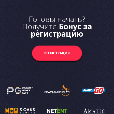
Готовы начать?
Получите
Бонус за
регистрацию
РЕГИСТРАЦИЯ