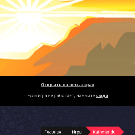
Н
Открыть на весь экран
Если игра не работает, нажмите
сюда
Главная
Игры
Kathmandu