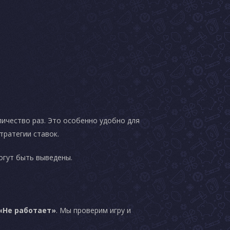
ичество раз. Это особенно удобно для
тратегии ставок.
огут быть выведены.
«Не работает»
. Мы проверим игру и