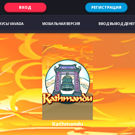
ВХОД
РЕГИСТРАЦИЯ
НУСЫ VAVADA
МОБИЛЬНАЯ ВЕРСИЯ
ВВОД ВЫВОД ДЕНЕ
Kathmandu