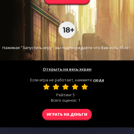
Нажимая "Запустить игру", вы подтверждаете что Вам есть 18 лет.
Открыть на весь экран
Если игра не работает, нажмите
сюда
Рейтинг
5
Всего оценок:
1
ИГРАТЬ НА ДЕНЬГИ