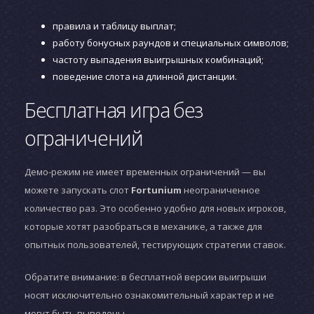
правила и таблицу выплат;
работу бонусных раундов и специальных символов;
частоту выпадения выигрышных комбинаций;
поведение слота на длинной дистанции.
Бесплатная игра без
ограничений
Демо-режим не имеет временных ограничений — вы
можете запускать слот
Fortunium
неограниченное
количество раз. Это особенно удобно для новых игроков,
которые хотят разобраться в механике, а также для
опытных пользователей, тестирующих стратегии ставок.
Обратите внимание: в бесплатной версии выигрыши
носят исключительно ознакомительный характер и не
могут быть выведены.