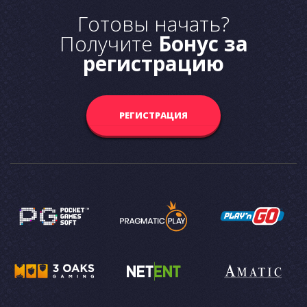
Готовы начать?
Получите
Бонус за
регистрацию
РЕГИСТРАЦИЯ