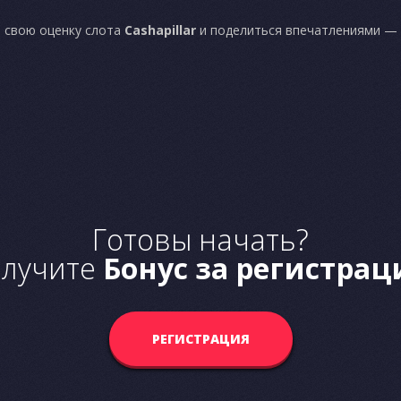
 свою оценку слота
Cashapillar
и поделиться впечатлениями —
Готовы начать?
лучите
Бонус за регистра
РЕГИСТРАЦИЯ