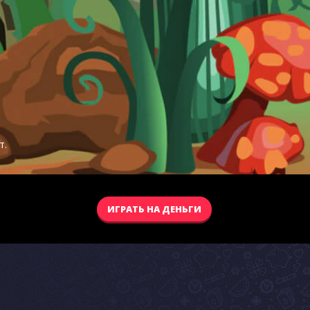
т.
ИГРАТЬ НА ДЕНЬГИ