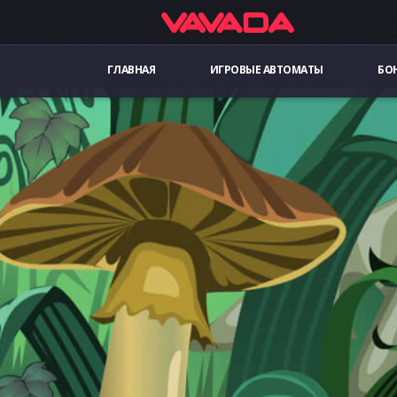
ГЛАВНАЯ
ИГРОВЫЕ АВТОМАТЫ
БО