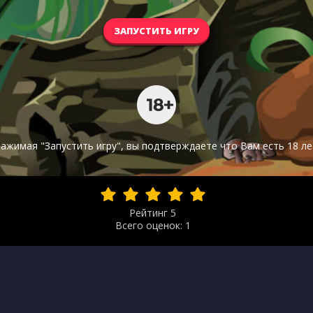
ЗАПУСТИТЬ ИГРУ
ажимая "Запустить игру", вы подтверждаете что Вам есть 18 ле
Рейтинг
5
Всего оценок:
1