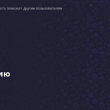
 это поможет другим пользователям
цию