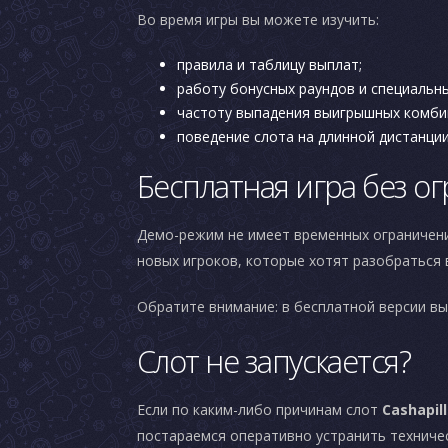
Во время игры вы можете изучить:
правила и таблицу выплат;
работу бонусных раундов и специальн
частоту выпадения выигрышных комби
поведение слота на длинной дистанции
Бесплатная игра без о
Демо-режим не имеет временных ограничен
новых игроков, которые хотят разобраться 
Обратите внимание: в бесплатной версии в
Слот не запускается?
Если по каким-либо причинам слот
Cashapill
постараемся оперативно устранить техничес