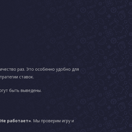
ичество раз. Это особенно удобно для
тратегии ставок.
огут быть выведены.
«Не работает»
. Мы проверим игру и