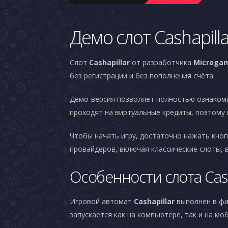
Демо слот Cashapill
Слот
Cashapillar
от разработчика
Microga
без регистрации и без пополнения счёта.
Демо-версия позволяет полностью ознакоми
проходят на виртуальные кредиты, поэтому 
Чтобы начать игру, достаточно нажать кно
провайдеров, включая классические слоты, в
Особенности слота Cash
Игровой автомат
Cashapillar
выполнен в фи
запускается как на компьютере, так и на мо