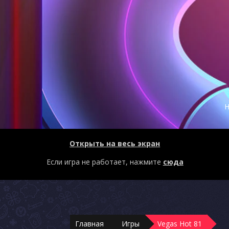
Н
Открыть на весь экран
Если игра не работает, нажмите
сюда
Главная
Игры
Vegas Hot 81