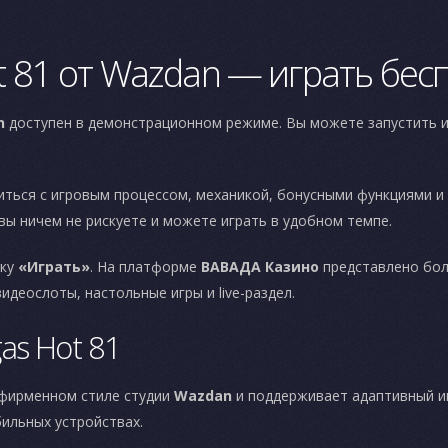
t 81 от Wazdan — играть бес
n
доступен в демонстрационном режиме. Вы можете запустить и
ться с игровым процессом, механикой, бонусными функциями и 
вы ничем не рискуете и можете играть в удобном темпе.
пку
«Играть»
. На платформе
ВАВАДА Казино
представлено бол
идеослоты, настольные игры и live-раздел.
as Hot 81
фирменном стиле студии
Wazdan
и поддерживает адаптивный и
бильных устройствах.