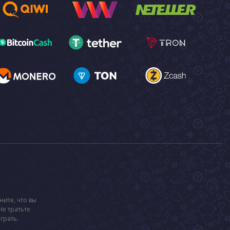
ите, что вы
Не тратьте
грать.