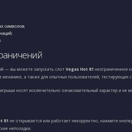
ых символов;
наций;
.
граничений
ий — вы можете запускать слот
Vegas Hot 81
неограниченное к
в механике, а также для опытных пользователей, тестирующих с
ыигрыши носят исключительно ознакомительный характер и не м
t 81
не открывается или работает некорректно, нажмите кнопк
кие неполадки.