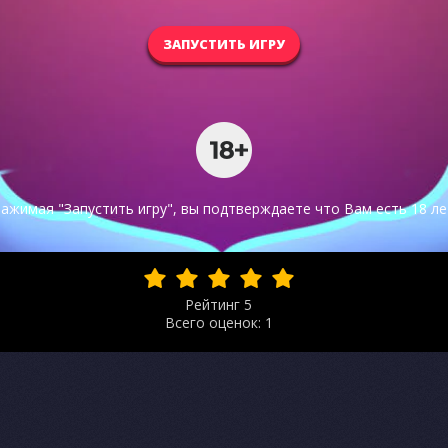
ЗАПУСТИТЬ ИГРУ
ажимая "Запустить игру", вы подтверждаете что Вам есть 18 ле
Рейтинг
5
Всего оценок:
1