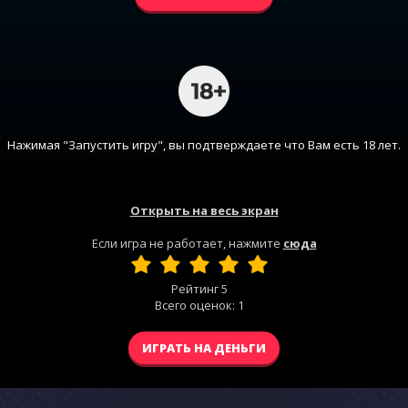
Нажимая "Запустить игру", вы подтверждаете что Вам есть 18 лет.
Открыть на весь экран
Если игра не работает, нажмите
сюда
Рейтинг
5
Всего оценок:
1
ИГРАТЬ НА ДЕНЬГИ