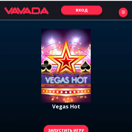
ВХОД
Vegas Hot
ЗАПУСТИТЬ ИГРУ