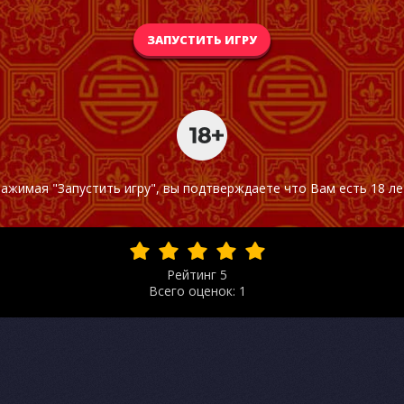
ЗАПУСТИТЬ ИГРУ
ажимая "Запустить игру", вы подтверждаете что Вам есть 18 ле
Рейтинг
5
Всего оценок:
1