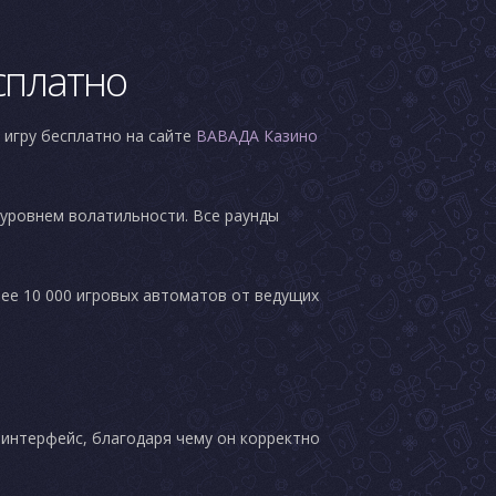
сплатно
игру бесплатно на сайте
ВАВАДА Казино
уровнем волатильности. Все раунды
ее 10 000 игровых автоматов от ведущих
интерфейс, благодаря чему он корректно