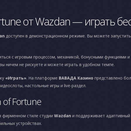
ortune от Wazdan — играть бе
an
доступен в демонстрационном режиме. Вы можете запустить 
ться с игровым процессом, механикой, бонусными функциями и 
вы ничем не рискуете и можете играть в удобном темпе.
пку
«Играть»
. На платформе
ВАВАДА Казино
представлено бол
идеослоты, настольные игры и live-раздел.
of Fortune
в фирменном стиле студии
Wazdan
и поддерживает адаптивный 
бильных устройствах.