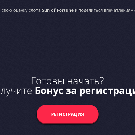
 свою оценку слота
Sun of Fortune
и поделиться впечатлениям
Готовы начать?
лучите
Бонус за регистра
РЕГИСТРАЦИЯ