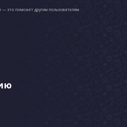
и — это поможет другим пользователям
цию