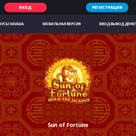
ВХОД
РЕГИСТРАЦИЯ
НУСЫ VAVADA
МОБИЛЬНАЯ ВЕРСИЯ
ВВОД ВЫВОД ДЕНЕ
Sun of Fortune