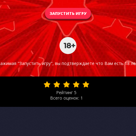
ЗАПУСТИТЬ ИГРУ
ажимая "Запустить игру", вы подтверждаете что Вам есть 18 ле
Рейтинг
5
Всего оценок:
1