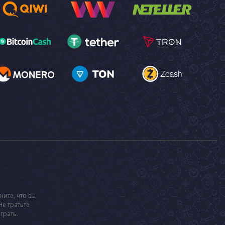
ите, что вы
Не тратьте
грать.