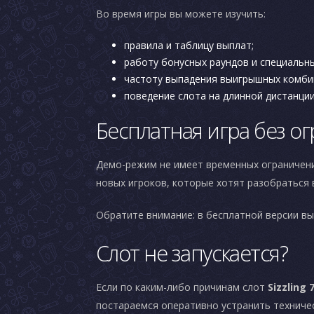
Во время игры вы можете изучить:
правила и таблицу выплат;
работу бонусных раундов и специальн
частоту выпадения выигрышных комби
поведение слота на длинной дистанции
Бесплатная игра без о
Демо-режим не имеет временных ограничен
новых игроков, которые хотят разобраться 
Обратите внимание: в бесплатной версии в
Слот не запускается?
Если по каким-либо причинам слот
Sizzling 
постараемся оперативно устранить техничес