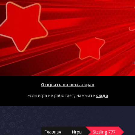
Н
Открыть на весь экран
Если игра не работает, нажмите
сюда
Главная
Игры
Sizzling 777