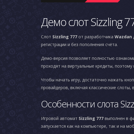
Демо слот Sizzling 
Слот
Sizzling 777
от разработчика
Wazdan
регистрации и без пополнения счёта.
Демо-версия позволяет полностью ознакоми
проходят на виртуальные кредиты, поэтому 
Чтобы начать игру, достаточно нажать кно
провайдеров, включая классические слоты, в
Особенности слота Sizz
Игровой автомат
Sizzling 777
выполнен в ф
запускается как на компьютере, так и на мо