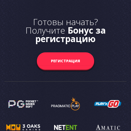
Готовы начать?
Получите
Бонус за
регистрацию
РЕГИСТРАЦИЯ