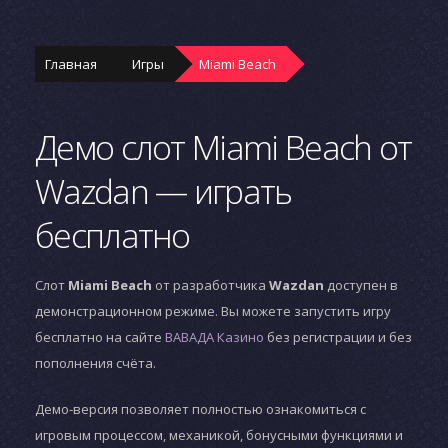
Главная
Игры
Miami Beach
Демо слот Miami Beach от
Wazdan — играть
бесплатно
Слот
Miami Beach
от разработчика
Wazdan
доступен в
демонстрационном режиме. Вы можете запустить игру
бесплатно на сайте
ВАВАДА Казино
без регистрации и без
пополнения счёта.
Демо-версия позволяет полностью ознакомиться с
игровым процессом, механикой, бонусными функциями и