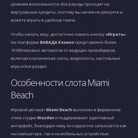
уровнем волатильности. Все раунды проходят на
виртуальные кредиты, поэтому вы ничем не рискуете и
можете играть в удобном темпе.
Чтобы начать игру, достаточно нажать кнопку
«Играть»
.
На платформе
ВАВАДА Казино
представлено более
10 000 игровых автоматов от ведущих провайдеров,
включая классические слоты, видеослоты, настольные
игры и live-раздел.
Особенности слота Miami
Beach
Игровой автомат
Miami Beach
выполнен в фирменном
стиле студии
Wazdan
и поддерживает адаптивный
интерфейс, благодаря чему он корректно запускается как
на компьютере, так и на мобильных устройствах.