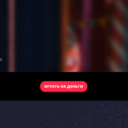
т.
ИГРАТЬ НА ДЕНЬГИ