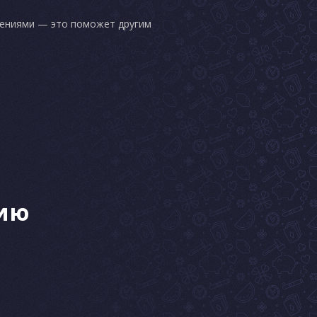
лениями — это поможет другим
цию