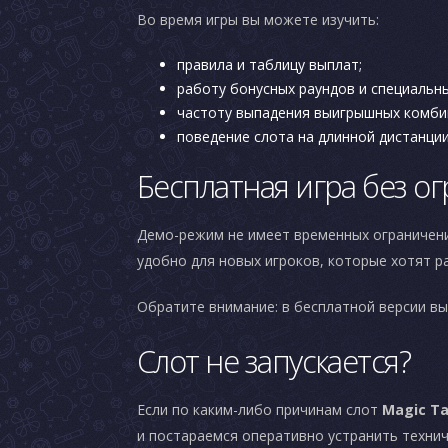
Во время игры вы можете изучить:
правила и таблицу выплат;
работу бонусных раундов и специальн
частоту выпадения выигрышных комби
поведение слота на длинной дистанции
Бесплатная игра без о
Демо-режим не имеет временных ограничен
удобно для новых игроков, которые хотят р
Обратите внимание: в бесплатной версии в
Слот не запускается?
Если по каким-либо причинам слот
Magic Ta
и постараемся оперативно устранить технич