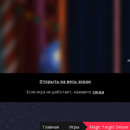
Н
Открыть на весь экран
Если игра не работает, нажмите
сюда
Главная
Игры
Magic Target Deluxe