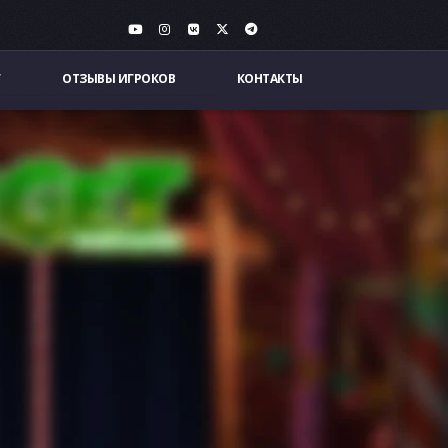
Г
ОТЗЫВЫ ИГРОКОВ
КОНТАКТЫ